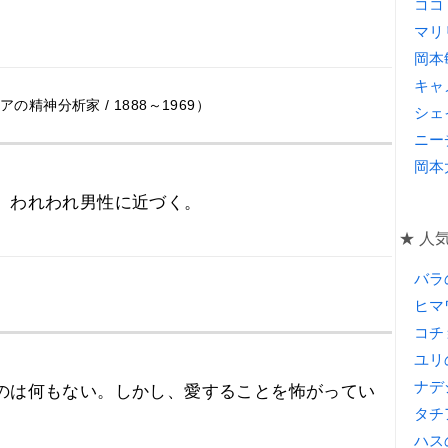
ココ
マリ
岡本
キャ
精神分析家 / 1888～1969）
シェ
ニー
岡本
、われわれ男性に近づく。
★ 人
バラ
ヒマ
コチ
ユリ
ナデ
のは何もない。しかし、愛することを怖がってい
タチ
ハス