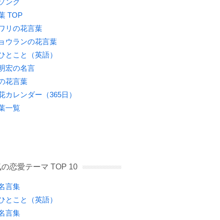
ソング
葉 TOP
ワリの花言葉
ョウランの花言葉
ひとこと（英語）
明宏の名言
の花言葉
花カレンダー（365日）
葉一覧
の恋愛テーマ TOP 10
名言集
ひとこと（英語）
名言集