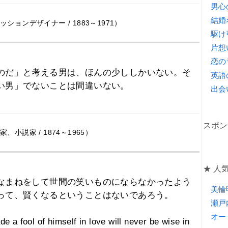
男心
結婚
ションデザイナー / 1883～1971）
駆け
片想
恋の
のだ」と考える男は、ほんの少ししかいない。そ
英語
い男」でないことは間違いない。
出会
スポン
、小説家 / 1874～1965）
★ 人気
なまねをして世間の笑いものにならなかったよう
美輪
って、賢くなるということはないであろう。
瀬戸
オー
a fool of himself in love will never be wise in