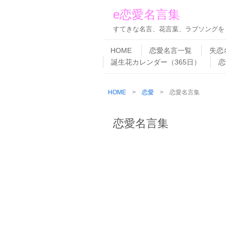
e恋愛名言集
すてきな名言、花言葉、ラブソングを
Skip to content
Menu
HOME
恋愛名言一覧
失恋
誕生花カレンダー（365日）
恋
HOME
>
恋愛
> 恋愛名言集
恋愛名言集