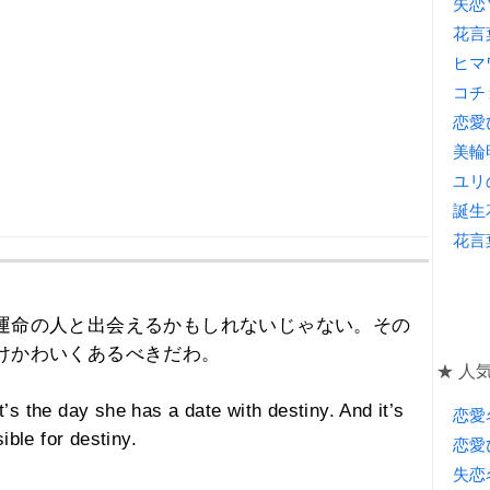
失恋
花言
ヒマ
コチ
恋愛
美輪
ユリ
誕生
花言
運命の人と出会えるかもしれないじゃない。その
けかわいくあるべきだわ。
★ 人気
s the day she has a date with destiny. And it’s
恋愛
ible for destiny.
恋愛
失恋