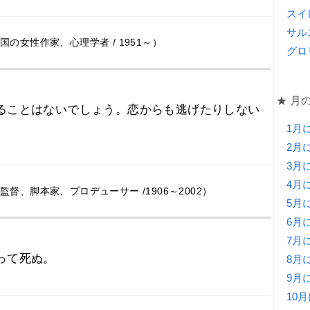
スイ
サル
の女性作家、心理学者 / 1951～）
グロ
★ 月
ることはないでしょう。恋からも逃げたりしない
1月
2月
3月
4月
督、脚本家、プロデューサー /1906～2002）
5月
6月
7月
って死ぬ。
8月
9月
10