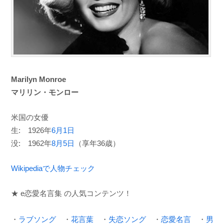
Marilyn Monroe
マリリン・モンロー
米国の女優
生: 1926年
6月1日
没: 1962年
8月5日
（享年36歳）
Wikipediaで人物チェック
★ e恋愛名言集 の人気コンテンツ！
・
ラブソング
・
花言葉
・
失恋ソング
・
恋愛名言
・
男