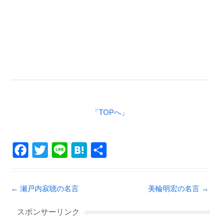
「TOPへ」
F
T
Li
H
共
a
wi
n
at
有
c
tt
e
e
Post navigation
←
瀬戸内寂聴の名言
美輪明宏の名言
→
e
er
n
b
a
スポンサーリンク