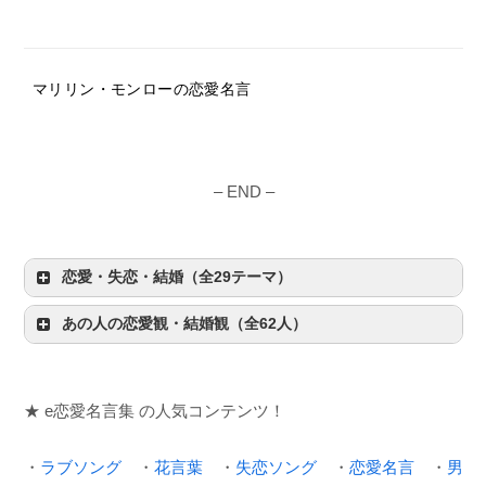
マリリン・モンローの恋愛名言
– END –
恋愛・失恋・結婚（全29テーマ）
あの人の恋愛観・結婚観（全62人）
★ e恋愛名言集 の人気コンテンツ！
・
ラブソング
・
花言葉
・
失恋ソング
・
恋愛名言
・
男