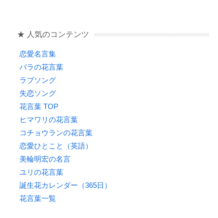
o
o
★ 人気のコンテンツ
k
恋愛名言集
バラの花言葉
ラブソング
失恋ソング
花言葉 TOP
ヒマワリの花言葉
コチョウランの花言葉
恋愛ひとこと（英語）
美輪明宏の名言
ユリの花言葉
誕生花カレンダー（365日）
花言葉一覧