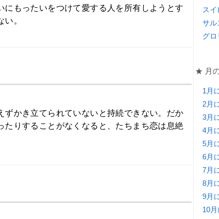
いにもったいをつけて愛する人を所有しようとす
スイ
ない。
サル
グロ
★ 月
1月
2月
えずかき立てられていないと持続できない。だか
3月
ったりすることがなくなると、たちまち恋は息絶
4月
5月
6月
7月
8月
9月
10