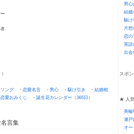
男心
結婚
コー
駆け
片想
学者
恋の
英語
出会
スポン
ツ！
恋ソング
・
恋愛名言
・
男心
・
駆け引き
・
結婚相
・
恋愛おみくじ
・
誕生花カレンダー（365日）
★ 人気
美輪
瀬戸
愛名言集
オー