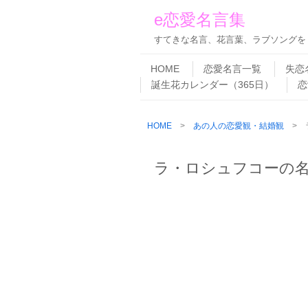
e恋愛名言集
すてきな名言、花言葉、ラブソングを
Skip to content
Menu
HOME
恋愛名言一覧
失恋
誕生花カレンダー（365日）
恋
HOME
>
あの人の恋愛観・結婚観
> 
ラ・ロシュフコーの