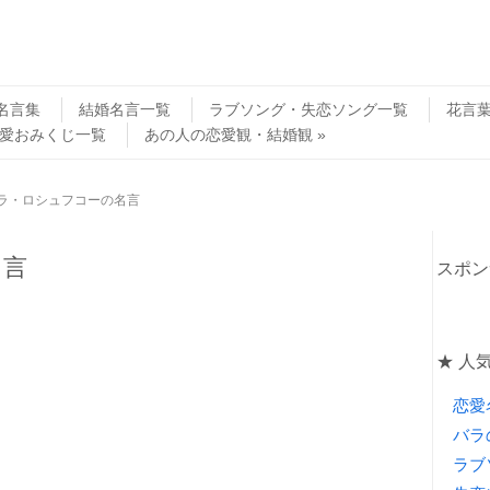
名言集
結婚名言一覧
ラブソング・失恋ソング一覧
花言
愛おみくじ一覧
あの人の恋愛観・結婚観
ラ・ロシュフコーの名言
名言
スポン
★ 人
恋愛
バラ
ラブ