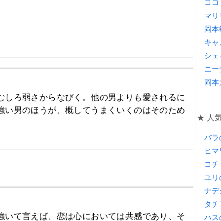
ココ
マリ
岡本
キャ
シェ
ニー
岡本
むしろ弱さからなびく。他の男よりも愛されるに
強い男のほうが、概してうまくいくのはそのため
★ 人
バラ
ヒマ
コチ
ユリ
ナデ
タチ
強いて言えば、恋は心においては共感であり、そ
ハス