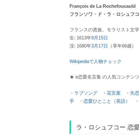
François de La Rochefoucauld
フランソワ・ド・ラ・ロシュフ
フランスの貴族、モラリスト文
生: 1613年
9月15日
没: 1680年
3月17日
（享年66歳）
Wikipediaで人物チェック
★ e恋愛名言集 の人気コンテン
・
ラブソング
・
花言葉
・
失
手
・
恋愛ひとこと（英語）
ラ・ロシュフコー 恋