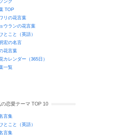
ソング
葉 TOP
ワリの花言葉
ョウランの花言葉
ひとこと（英語）
明宏の名言
の花言葉
花カレンダー（365日）
葉一覧
の恋愛テーマ TOP 10
名言集
ひとこと（英語）
名言集