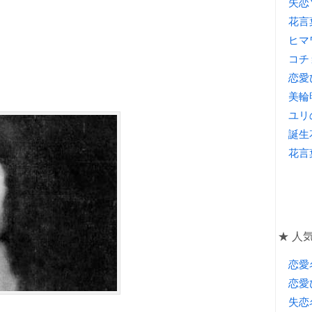
失恋
花言
ヒマ
コチ
恋愛
美輪
ユリ
誕生
花言
★ 人気
恋愛
恋愛
失恋