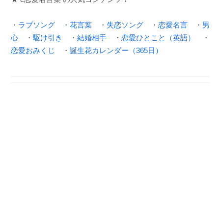
・
ラブソング
・
花言葉
・
失恋ソング
・
恋愛名言
・
男
心
・
駆け引き
・
結婚相手
・
恋愛ひとこと（英語）
・
恋愛おみくじ
・
誕生花カレンダー（365日）