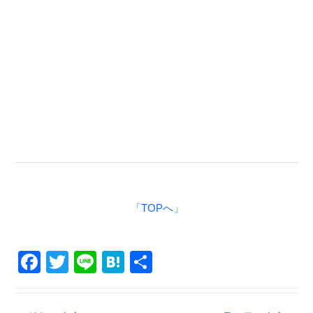
「TOPへ」
F
T
Li
H
共
a
wi
n
at
有
c
tt
e
e