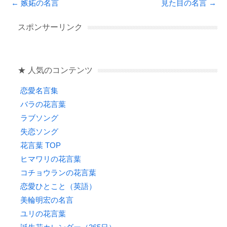
Post navigation
←
嫉妬の名言
見た目の名言
→
e
er
n
b
a
スポンサーリンク
o
o
★ 人気のコンテンツ
k
恋愛名言集
バラの花言葉
ラブソング
失恋ソング
花言葉 TOP
ヒマワリの花言葉
コチョウランの花言葉
恋愛ひとこと（英語）
美輪明宏の名言
ユリの花言葉