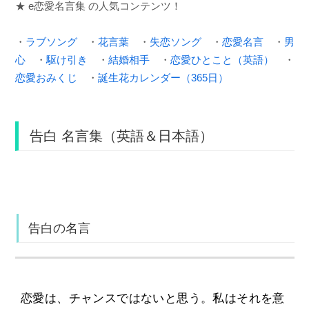
★ e恋愛名言集 の人気コンテンツ！
・
ラブソング
・
花言葉
・
失恋ソング
・
恋愛名言
・
男
心
・
駆け引き
・
結婚相手
・
恋愛ひとこと（英語）
・
恋愛おみくじ
・
誕生花カレンダー（365日）
告白 名言集（英語＆日本語）
告白の名言
恋愛は、チャンスではないと思う。私はそれを意