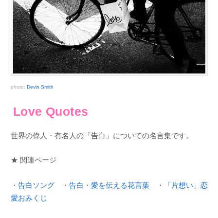
photo:
Devin Smith
Love Quotes
世界の偉人・有名人の「告白」についての名言集です。
★ 関連ページ
・
告白ソング
・
告白・愛を伝える花言葉
・
「片想い」恋
愛おみくじ