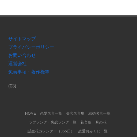
サイトマップ
プライバシーポリシー
お問い合わせ
運営会社
免責事項・著作権等
(03)
Footer Menu
HOME
恋愛名言一覧
失恋名言集
結婚名言一覧
ラブソング・失恋ソング一覧
花言葉
月の花
誕生花カレンダー（365日）
恋愛おみくじ一覧