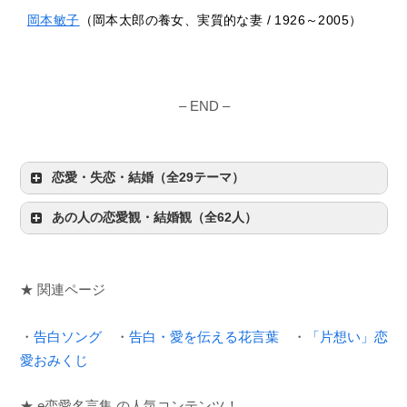
岡本敏子
（岡本太郎の養女、実質的な妻 / 1926～2005）
– END –
恋愛・失恋・結婚（全29テーマ）
あの人の恋愛観・結婚観（全62人）
★ 関連ページ
・
告白ソング
・
告白・愛を伝える花言葉
・
「片想い」恋
愛おみくじ
★ e恋愛名言集 の人気コンテンツ！