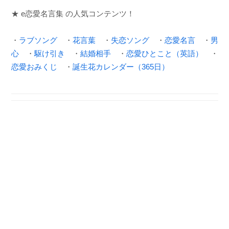
★ e恋愛名言集 の人気コンテンツ！
・
ラブソング
・
花言葉
・
失恋ソング
・
恋愛名言
・
男
心
・
駆け引き
・
結婚相手
・
恋愛ひとこと（英語）
・
恋愛おみくじ
・
誕生花カレンダー（365日）