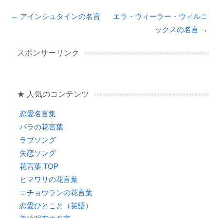
c
tt
e
e
Post navigation
←
アインシュタインの名言
エラ・ウィーラー・ウィルコ
e
er
n
ックスの名言
→
b
a
o
スポンサーリンク
o
k
★ 人気のコンテンツ
恋愛名言集
バラの花言葉
ラブソング
失恋ソング
花言葉 TOP
ヒマワリの花言葉
コチョウランの花言葉
恋愛ひとこと（英語）