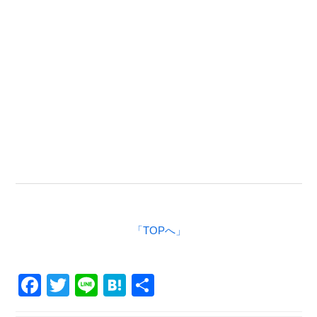
「TOPへ」
F
T
Li
H
共
a
wi
n
at
有