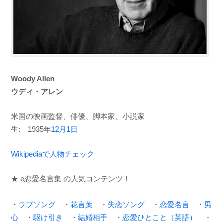
Woody Allen
ウディ・アレン
米国の映画監督、俳優、脚本家、小説家
生: 1935年
12月1日
Wikipediaで人物チェック
★ e恋愛名言集 の人気コンテンツ！
・
ラブソング
・
花言葉
・
失恋ソング
・
恋愛名言
・
男
心
・
駆け引き
・
結婚相手
・
恋愛ひとこと（英語）
・