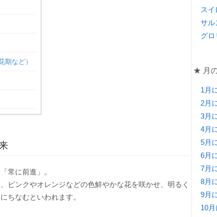
スイ
サル
グロ
花期など）
★ 月
1月
2月
3月
4月
5月
来
6月
7月
」「常に前進」。
8月
は、ピンクやオレンジなどの色鮮やかな花を咲かせ、明るく
9月
とにちなむといわれます。
10