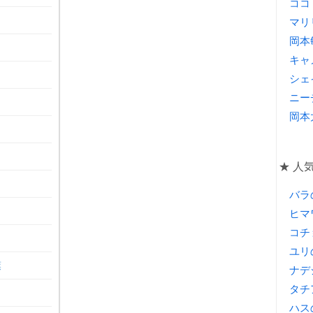
ココ
マリ
岡本
キャ
シェ
ニー
岡本
★ 人
バラ
ヒマ
コチ
ユリ
葉
ナデ
タチ
ハス