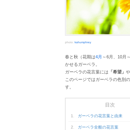
photo:
kahumphrey
春と秋（花期は
4月
～6月、10
かせるガーベラ。
ガーベラの花言葉には
「希望」
このページではガーベラの色別
す。
目次
ガーベラの花言葉と由来
ガーベラ全般の花言葉