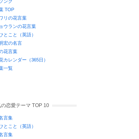
ソング
葉 TOP
ワリの花言葉
ョウランの花言葉
ひとこと（英語）
明宏の名言
の花言葉
花カレンダー（365日）
葉一覧
の恋愛テーマ TOP 10
名言集
ひとこと（英語）
名言集