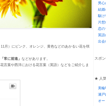
男心
結婚
駆け
片想
恋の
英語
出会
月～11月）にピンク、オレンジ、黄色などのあかるい花を咲
スポン
や
「常に前進」
などがあります。
の花言葉や西洋における花言葉（英語）などをご紹介しま
★ 人気
美輪
瀬戸
オー