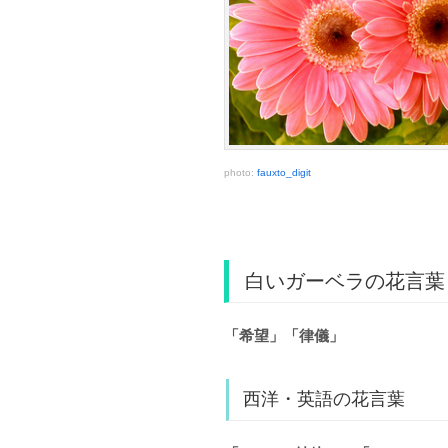
photo:
fauxto_digit
白いガーベラの花言葉
「希望」「律儀」
西洋・英語の花言葉