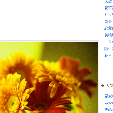
失恋
花言
ヒマ
コチ
恋愛
美輪
ユリ
誕生
花言
★ 人気
恋愛
恋愛
失恋