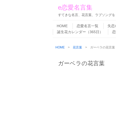
e恋愛名言集
すてきな名言、花言葉、ラブソングを
Skip to content
Menu
HOME
恋愛名言一覧
失恋
誕生花カレンダー（365日）
恋
HOME
>
花言葉
> ガーベラの花言葉
ガーベラの花言葉