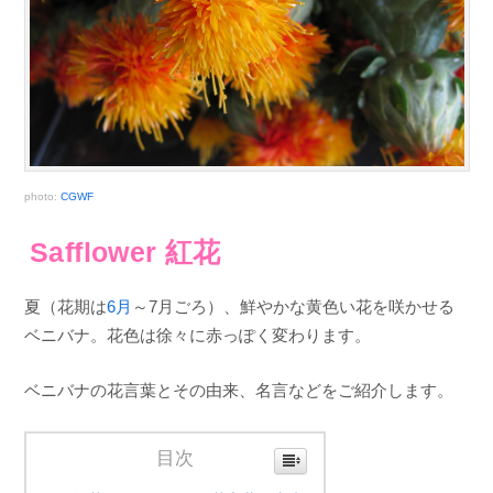
photo:
CGWF
Safflower 紅花
夏（花期は
6月
～7月ごろ）、鮮やかな黄色い花を咲かせる
ベニバナ。花色は徐々に赤っぽく変わります。
ベニバナの花言葉とその由来、名言などをご紹介します。
目次