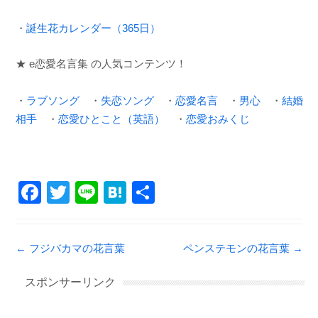
・
誕生花カレンダー（365日）
★ e恋愛名言集 の人気コンテンツ！
・
ラブソング
・
失恋ソング
・
恋愛名言
・
男心
・
結婚
相手
・
恋愛ひとこと（英語）
・
恋愛おみくじ
F
T
Li
H
共
a
wi
n
at
有
c
tt
e
e
Post navigation
←
フジバカマの花言葉
ペンステモンの花言葉
→
e
er
n
b
a
スポンサーリンク
o