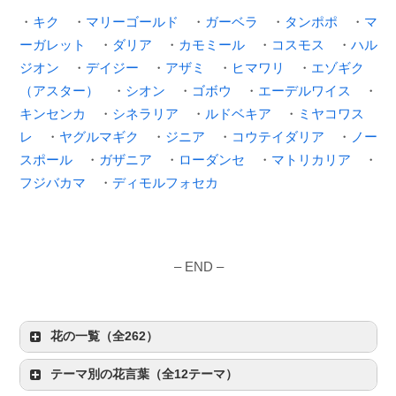
・
キク
・
マリーゴールド
・
ガーベラ
・
タンポポ
・
マ
ーガレット
・
ダリア
・
カモミール
・
コスモス
・
ハル
ジオン
・
デイジー
・
アザミ
・
ヒマワリ
・
エゾギク
（アスター）
・
シオン
・
ゴボウ
・
エーデルワイス
・
キンセンカ
・
シネラリア
・
ルドベキア
・
ミヤコワス
レ
・
ヤグルマギク
・
ジニア
・
コウテイダリア
・
ノー
スポール
・
ガザニア
・
ローダンセ
・
マトリカリア
・
フジバカマ
・
ディモルフォセカ
– END –
花の一覧（全262）
テーマ別の花言葉（全12テーマ）