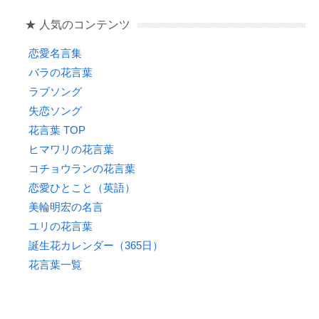
o
★ 人気のコンテンツ
k
恋愛名言集
バラの花言葉
ラブソング
失恋ソング
花言葉 TOP
ヒマワリの花言葉
コチョウランの花言葉
恋愛ひとこと（英語）
美輪明宏の名言
ユリの花言葉
誕生花カレンダー（365日）
花言葉一覧