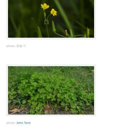
photo: 영철 이
photo:
John Tann