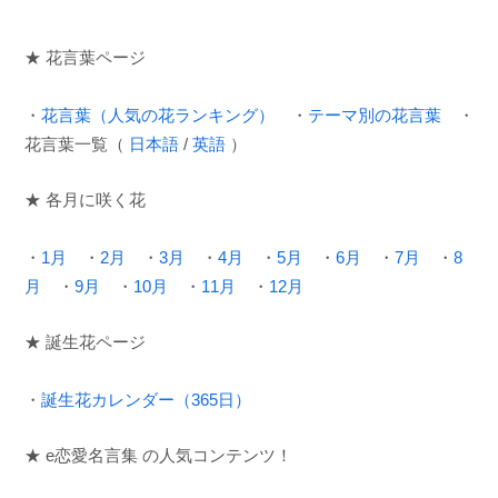
★ 花言葉ページ
・
花言葉（人気の花ランキング）
・
テーマ別の花言葉
・
花言葉一覧（
日本語
/
英語
）
★ 各月に咲く花
・
1月
・
2月
・
3月
・
4月
・
5月
・
6月
・
7月
・
8
月
・
9月
・
10月
・
11月
・
12月
★ 誕生花ページ
・
誕生花カレンダー（365日）
★ e恋愛名言集 の人気コンテンツ！