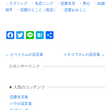
・
ラブソング
・
失恋ソング
・
恋愛名言
・
男心
・
結婚
相手
・
恋愛ひとこと（英語）
・
恋愛おみくじ
F
T
Li
H
共
a
wi
n
at
有
c
tt
e
e
Post navigation
←
ヒペリカムの花言葉
ミヤコワスレの花言葉
→
e
er
n
b
a
スポンサーリンク
o
o
★ 人気のコンテンツ
k
恋愛名言集
バラの花言葉