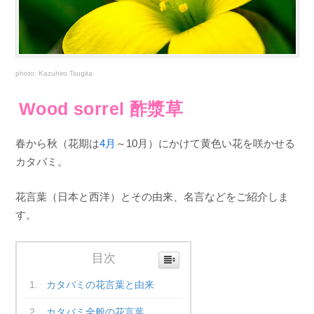
photo: Kazuhiro Tsugita
Wood sorrel 酢漿草
春から秋（花期は
4月
～10月）にかけて黄色い花を咲かせる
カタバミ。
花言葉（日本と西洋）とその由来、名言などをご紹介しま
す。
目次
カタバミの花言葉と由来
カタバミ全般の花言葉