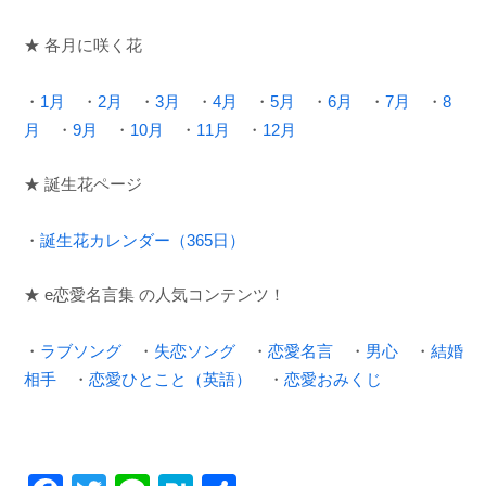
★ 各月に咲く花
・
1月
・
2月
・
3月
・
4月
・
5月
・
6月
・
7月
・
8
月
・
9月
・
10月
・
11月
・
12月
★ 誕生花ページ
・
誕生花カレンダー（365日）
★ e恋愛名言集 の人気コンテンツ！
・
ラブソング
・
失恋ソング
・
恋愛名言
・
男心
・
結婚
相手
・
恋愛ひとこと（英語）
・
恋愛おみくじ