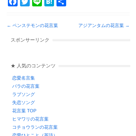
F
T
Li
H
共
a
wi
n
at
有
c
tt
e
e
Post navigation
←
ペンステモンの花言葉
アジアンタムの花言葉
→
e
er
n
b
a
スポンサーリンク
o
o
★ 人気のコンテンツ
k
恋愛名言集
バラの花言葉
ラブソング
失恋ソング
花言葉 TOP
ヒマワリの花言葉
コチョウランの花言葉
恋愛ひとこと（英語）