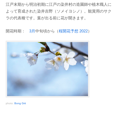
江戸末期から明治初期に江戸の染井村の造園師や植木職人に
よって育成された染井吉野（ソメイヨシノ）。観賞用のサク
ラの代表種です。葉が出る前に花が開きます。
開花時期：
3月
中旬頃から（
桜開花予想 2022
）
photo:
Bong Grit