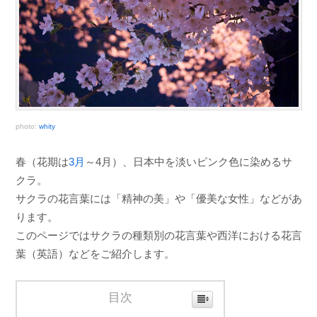
photo:
whity
春（花期は
3月
～4月）、日本中を淡いピンク色に染めるサ
クラ。
サクラの花言葉には「精神の美」や「優美な女性」などがあ
ります。
このページではサクラの種類別の花言葉や西洋における花言
葉（英語）などをご紹介します。
目次