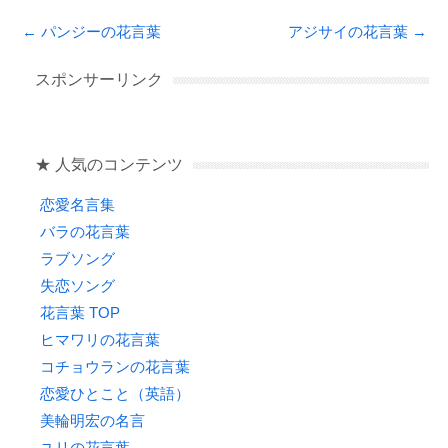
c
tt
e
e
Post navigation
←
パンジーの花言葉
アジサイの花言葉
→
e
er
n
b
a
スポンサーリンク
o
o
★ 人気のコンテンツ
k
恋愛名言集
バラの花言葉
ラブソング
失恋ソング
花言葉 TOP
ヒマワリの花言葉
コチョウランの花言葉
恋愛ひとこと（英語）
美輪明宏の名言
ユリの花言葉