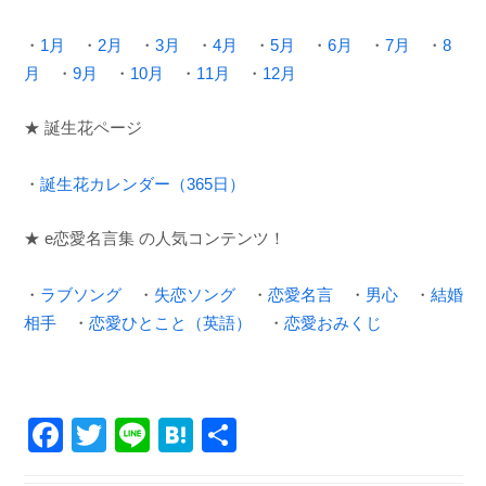
・
1月
・
2月
・
3月
・
4月
・
5月
・
6月
・
7月
・
8
月
・
9月
・
10月
・
11月
・
12月
★ 誕生花ページ
・
誕生花カレンダー（365日）
★ e恋愛名言集 の人気コンテンツ！
・
ラブソング
・
失恋ソング
・
恋愛名言
・
男心
・
結婚
相手
・
恋愛ひとこと（英語）
・
恋愛おみくじ
F
T
Li
H
共
a
wi
n
at
有