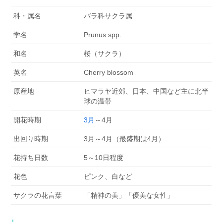
科・属名
バラ科サクラ属
学名
Prunus spp.
和名
桜（サクラ）
英名
Cherry blossom
原産地
ヒマラヤ近郊、日本、中国など主に北半
球の温帯
開花時期
3月
～4月
出回り時期
3月～4月（最盛期は4月）
花持ち日数
5～10日程度
花色
ピンク、白など
サクラの花言葉
「精神の美」「優美な女性」