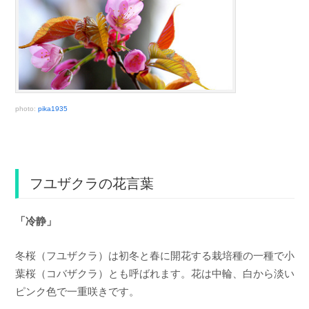
photo:
pika1935
フユザクラの花言葉
「冷静」
冬桜（フユザクラ）は初冬と春に開花する栽培種の一種で小
葉桜（コバザクラ）とも呼ばれます。花は中輪、白から淡い
ピンク色で一重咲きです。