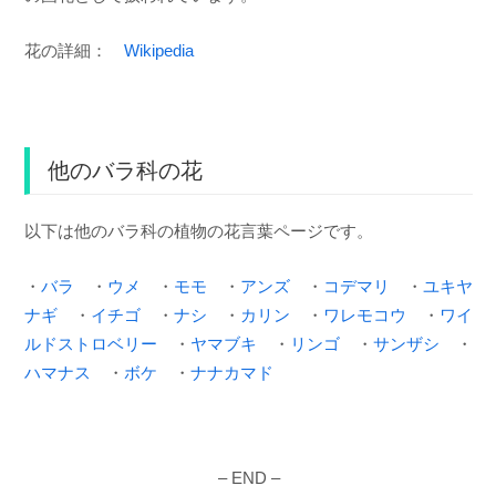
花の詳細：
Wikipedia
他のバラ科の花
以下は他のバラ科の植物の花言葉ページです。
・
バラ
・
ウメ
・
モモ
・
アンズ
・
コデマリ
・
ユキヤ
ナギ
・
イチゴ
・
ナシ
・
カリン
・
ワレモコウ
・
ワイ
ルドストロベリー
・
ヤマブキ
・
リンゴ
・
サンザシ
・
ハマナス
・
ボケ
・
ナナカマド
– END –