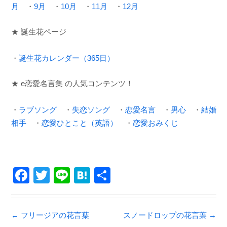
月
・
9月
・
10月
・
11月
・
12月
★ 誕生花ページ
・
誕生花カレンダー（365日）
★ e恋愛名言集 の人気コンテンツ！
・
ラブソング
・
失恋ソング
・
恋愛名言
・
男心
・
結婚
相手
・
恋愛ひとこと（英語）
・
恋愛おみくじ
F
T
Li
H
共
a
wi
n
at
有
c
tt
e
e
Post navigation
←
フリージアの花言葉
スノードロップの花言葉
→
e
er
n