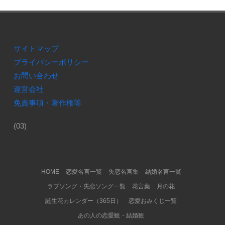
サイトマップ
プライバシーポリシー
お問い合わせ
運営会社
免責事項・著作権等
(03)
Footer Menu
HOME
恋愛名言一覧
失恋名言集
結婚名言一覧
ラブソング・失恋ソング一覧
花言葉
月の花
誕生花カレンダー（365日）
恋愛おみくじ一覧
あの人の恋愛観・結婚観