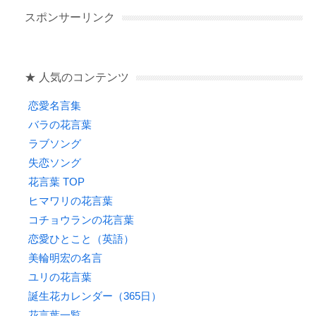
b
a
スポンサーリンク
o
o
★ 人気のコンテンツ
k
恋愛名言集
バラの花言葉
ラブソング
失恋ソング
花言葉 TOP
ヒマワリの花言葉
コチョウランの花言葉
恋愛ひとこと（英語）
美輪明宏の名言
ユリの花言葉
誕生花カレンダー（365日）
花言葉一覧