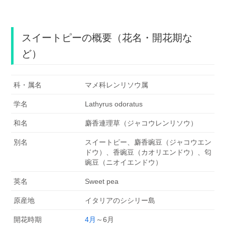
スイートピーの概要（花名・開花期な
ど）
科・属名
マメ科レンリソウ属
学名
Lathyrus odoratus
和名
麝香連理草（ジャコウレンリソウ）
別名
スイートピー、麝香豌豆（ジャコウエン
ドウ）、香豌豆（カオリエンドウ）、匂
豌豆（ニオイエンドウ）
英名
Sweet pea
原産地
イタリアのシシリー島
開花時期
4月
～6月