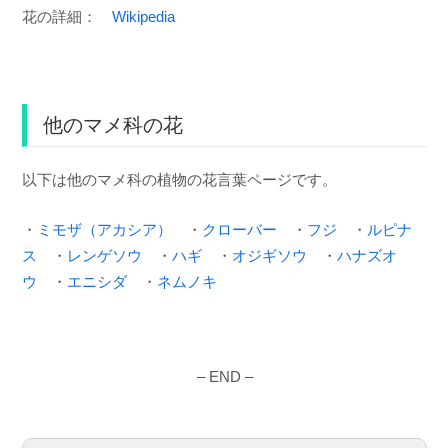
花の詳細：
Wikipedia
他のマメ科の花
以下は他のマメ科の植物の花言葉ページです。
・
ミモザ（アカシア）
・
クローバー
・
フジ
・
ルピナ
ス
・
レンゲソウ
・
ハギ
・
オジギソウ
・
ハナズオ
ウ
・
エニシダ
・
ネムノキ
– END –