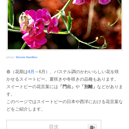
photo:
Dennis Hamilton
春（花期は
4月
～6月）、パステル調のかわいらしい花を咲
かせるスイートピー。夏咲きや冬咲きの品種もあります。
スイートピーの花言葉には
「門出」
や
「別離」
などがありま
す。
このページではスイートピーの日本や西洋における花言葉な
どをご紹介します。
目次