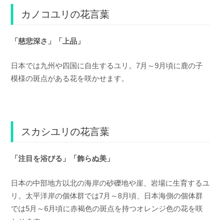
カノコユリの花言葉
「慈悲深さ」「上品」
日本では九州や四国に自生するユリ。7月～9月頃に鹿の子
模様の斑点がある花を咲かせます。
スカシユリの花言葉
「注目を浴びる」「飾らぬ美」
日本の中部地方以北の海岸の砂礫地や崖、岩場に生育するユ
リ。太平洋岸の個体群では7月～8月頃、日本海側の個体群
では5月～6月頃に赤褐色の斑点を持つオレンジ色の花を咲