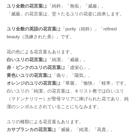
ユリ全般の花言葉
は「純粋」「無垢」「威厳」。
「威厳」の花言葉は、堂々たるユリの花姿に由来します。
ユリ全般の英語の花言葉
は「purity（純粋）」「refined
beauty（洗練された美）」です。
花の色による花言葉もあります。
白いユリの花言葉
は「純潔」「威厳」。
赤・ピンクのユリの花言葉
は「虚栄心」。
黄色いユリの花言葉
は「偽り」「陽気」。
オレンジのユリの花言葉
は「華麗」「愉快」「軽率」です。
白いユリの「純潔」の花言葉は、キリスト教では白いユリ
（マドンナリリー）が聖母マリアに捧げられた花であり、純
潔のシンボルとされていることにちなみます。
ユリの種類による花言葉もあります。
カサブランカの花言葉
は「威厳」「純潔」「高貴」。