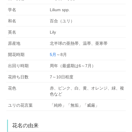
学名
Lilium spp.
和名
百合（ユリ）
英名
Lily
原産地
北半球の亜熱帯、温帯、亜寒帯
開花時期
5月
～8月
出回り時期
周年（最盛期は6～7月）
花持ち日数
7～10日程度
花色
赤、ピンク、白、黄、オレンジ、緑、複
色など
ユリの花言葉
「純粋」「無垢」「威厳」
花名の由来