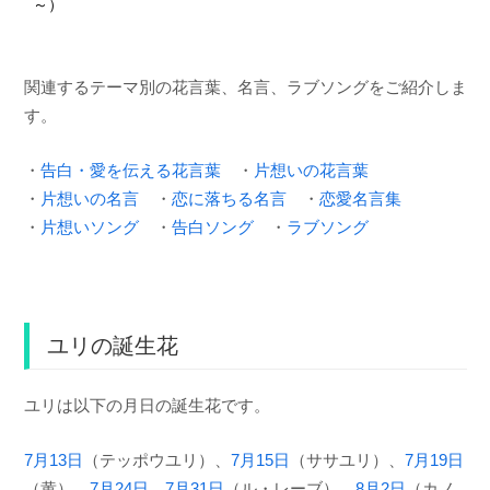
～）
関連するテーマ別の花言葉、名言、ラブソングをご紹介しま
す。
・
告白・愛を伝える花言葉
・
片想いの花言葉
・
片想いの名言
・
恋に落ちる名言
・
恋愛名言集
・
片想いソング
・
告白ソング
・
ラブソング
ユリの誕生花
ユリは以下の月日の誕生花です。
7月13日
（テッポウユリ）、
7月15日
（ササユリ）、
7月19日
（黄）、
7月24日
、
7月31日
（ル・レーブ）、
8月2日
（カノ