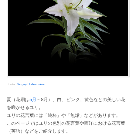
photo:
Sergey Urzhumskov
夏（花期は
5月
～8月）、白、ピンク、黄色などの美しい花
を咲かせるユリ。
ユリの花言葉には「純粋」や「無垢」などがあります。
このページではユリの色別の花言葉や西洋における花言葉
（英語）などをご紹介します。