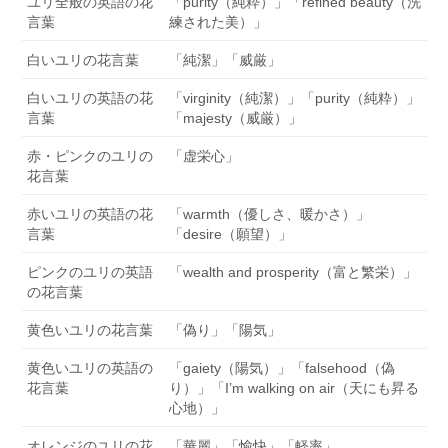
ユリ全般の英語の花
「purity（純粋）」「refined beauty（洗
言葉
練された美）」
白いユリの花言葉
「純潔」「威厳」
白いユリの英語の花
「virginity（純潔）」「purity（純粋）」
言葉
「majesty（威厳）」
赤・ピンクのユリの
「虚栄心」
花言葉
赤いユリの英語の花
「warmth（優しさ、暖かさ）」
言葉
「desire（願望）」
ピンクのユリの英語
「wealth and prosperity（富と繁栄）」
の花言葉
黄色いユリの花言葉
「偽り」「陽気」
黄色いユリの英語の
「gaiety（陽気）」「falsehood（偽
花言葉
り）」「I’m walking on air（天にも昇る
心地）」
オレンジのユリの花
「華麗」「愉快」「軽率」