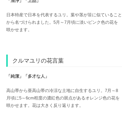
「清浄」「上品」
日本特産で日本を代表するユリ。葉や茎が笹に似ていること
から名づけられました。5月～7月頃に淡いピンク色の花を
咲かせます。
クルマユリの花言葉
「純潔」「多才な人」
高山帯から亜高山帯の冷涼な土地に自生するユリ。7月～8
月頃に5～6cm程度の濃紅色の斑点があるオレンジ色の花を
咲かせます。花は大きく反り返ります。