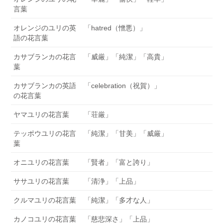
言葉
オレンジのユリの英
「hatred（憎悪）」
語の花言葉
カサブランカの花言
「威厳」「純潔」「高貴」
葉
カサブランカの英語
「celebration（祝賀）」
の花言葉
ヤマユリの花言葉
「荘厳」
テッポウユリの花言
「純潔」「甘美」「威厳」
葉
オニユリの花言葉
「賢者」「富と誇り」
ササユリの花言葉
「清浄」「上品」
クルマユリの花言葉
「純潔」「多才な人」
カノコユリの花言葉
「慈悲深さ」「上品」