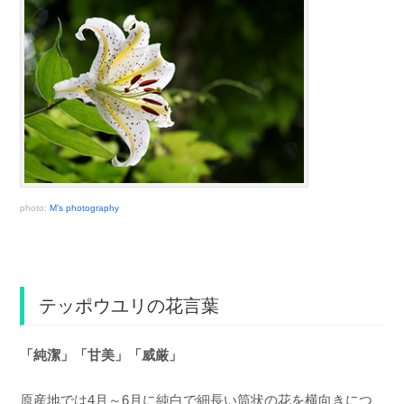
photo:
M’s photography
テッポウユリの花言葉
「純潔」「甘美」「威厳」
原産地では4月～6月に純白で細長い筒状の花を横向きにつ