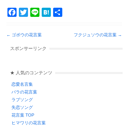
F
T
Li
H
共
a
wi
n
at
有
c
tt
e
e
Post navigation
←
ゴボウの花言葉
フクジュソウの花言葉
→
e
er
n
b
a
スポンサーリンク
o
o
★ 人気のコンテンツ
k
恋愛名言集
バラの花言葉
ラブソング
失恋ソング
花言葉 TOP
ヒマワリの花言葉