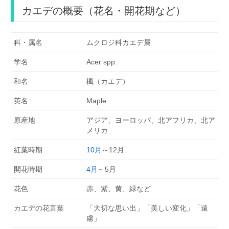
カエデの概要（花名・開花期など）
科・属名
ムクロジ科カエデ属
学名
Acer spp.
和名
楓（カエデ）
英名
Maple
原産地
アジア、ヨーロッパ、北アフリカ、北ア
メリカ
紅葉時期
10月
～12月
開花時期
4月
～5月
花色
赤、紫、黄、緑など
カエデの花言葉
「大切な思い出」「美しい変化」「遠
慮」