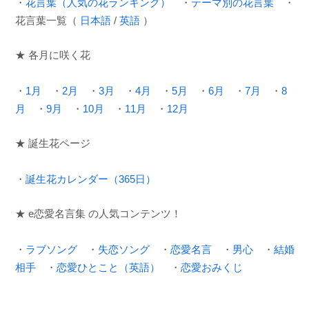
・
花言葉（人気の花ランキング）
・
テーマ別の花言葉
・
花言葉一覧（
日本語
/
英語
）
★ 各月に咲く花
・
1月
・
2月
・
3月
・
4月
・
5月
・
6月
・
7月
・
8
月
・
9月
・
10月
・
11月
・
12月
★ 誕生花ページ
・
誕生花カレンダー（365日）
★ e恋愛名言集 の人気コンテンツ！
・
ラブソング
・
失恋ソング
・
恋愛名言
・
男心
・
結婚
相手
・
恋愛ひとこと（英語）
・
恋愛おみくじ