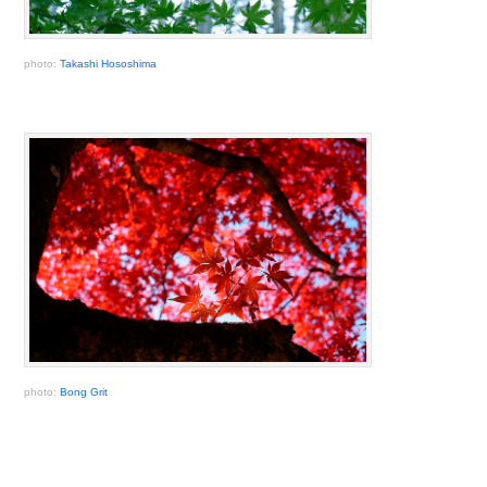
photo:
Takashi Hososhima
photo:
Bong Grit