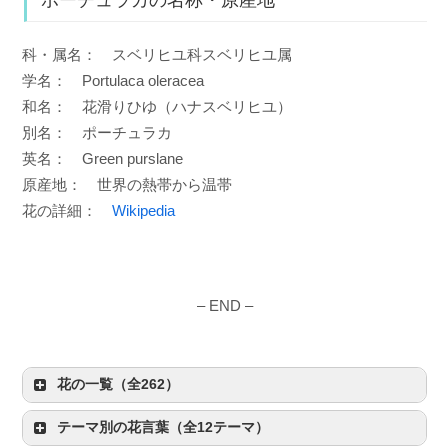
ポーチュラカの名称・原産地
科・属名： スベリヒユ科スベリヒユ属
学名： Portulaca oleracea
和名： 花滑りひゆ（ハナスベリヒユ）
別名： ポーチュラカ
英名： Green purslane
原産地： 世界の熱帯から温帯
花の詳細：
Wikipedia
– END –
花の一覧（全262）
テーマ別の花言葉（全12テーマ）