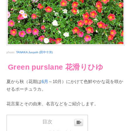
photo:
TANAKA Juuyoh (田中十洋)
Green purslane 花滑りひゆ
夏から秋（花期は
6月
～10月）にかけて色鮮やかな花を咲か
せるポーチュラカ。
花言葉とその由来、名言などをご紹介します。
目次