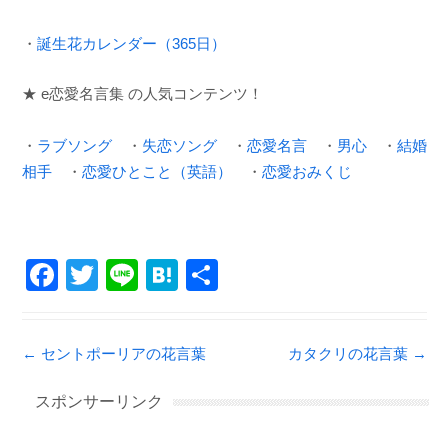
・
誕生花カレンダー（365日）
★ e恋愛名言集 の人気コンテンツ！
・
ラブソング
・
失恋ソング
・
恋愛名言
・
男心
・
結婚
相手
・
恋愛ひとこと（英語）
・
恋愛おみくじ
F
T
Li
H
共
a
wi
n
at
有
c
tt
e
e
Post navigation
←
セントポーリアの花言葉
カタクリの花言葉
→
e
er
n
b
a
スポンサーリンク
o