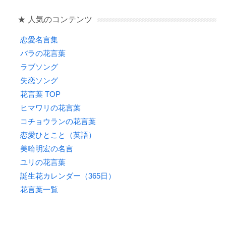
o
★ 人気のコンテンツ
k
恋愛名言集
バラの花言葉
ラブソング
失恋ソング
花言葉 TOP
ヒマワリの花言葉
コチョウランの花言葉
恋愛ひとこと（英語）
美輪明宏の名言
ユリの花言葉
誕生花カレンダー（365日）
花言葉一覧