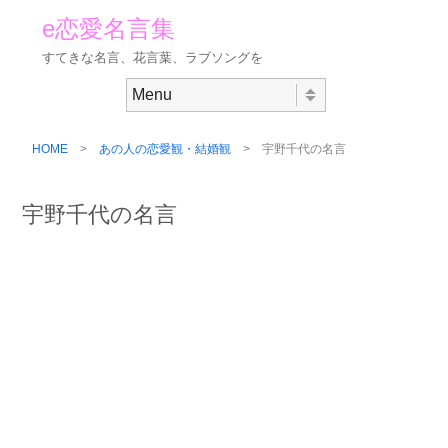
e恋愛名言集
すてきな名言、花言葉、ラブソングを
Skip to content
Menu
HOME
>
あの人の恋愛観・結婚観
> 宇野千代の名言
宇野千代の名言