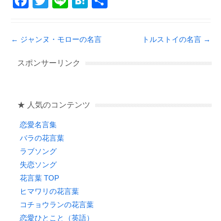
F
T
Li
H
共
a
wi
n
at
有
c
tt
e
e
Post navigation
←
ジャンヌ・モローの名言
トルストイの名言
→
e
er
n
b
a
スポンサーリンク
o
o
★ 人気のコンテンツ
k
恋愛名言集
バラの花言葉
ラブソング
失恋ソング
花言葉 TOP
ヒマワリの花言葉
コチョウランの花言葉
恋愛ひとこと（英語）