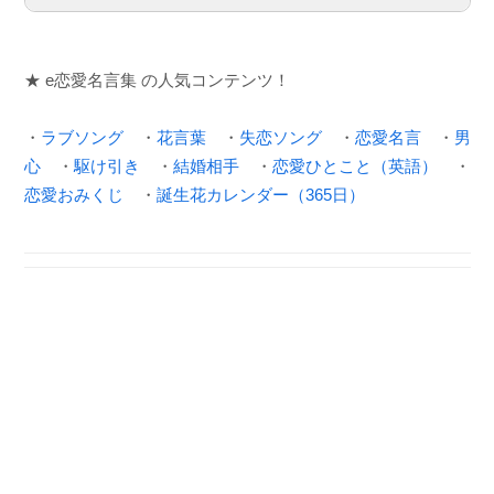
★ e恋愛名言集 の人気コンテンツ！
・
ラブソング
・
花言葉
・
失恋ソング
・
恋愛名言
・
男
心
・
駆け引き
・
結婚相手
・
恋愛ひとこと（英語）
・
恋愛おみくじ
・
誕生花カレンダー（365日）