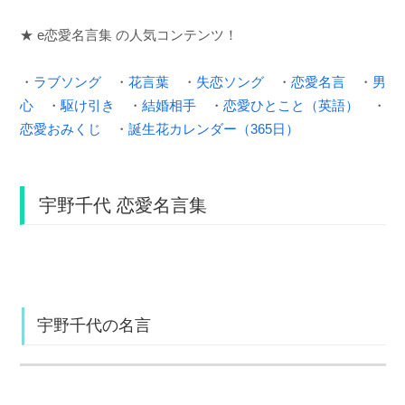
★ e恋愛名言集 の人気コンテンツ！
・
ラブソング
・
花言葉
・
失恋ソング
・
恋愛名言
・
男
心
・
駆け引き
・
結婚相手
・
恋愛ひとこと（英語）
・
恋愛おみくじ
・
誕生花カレンダー（365日）
宇野千代 恋愛名言集
宇野千代の名言