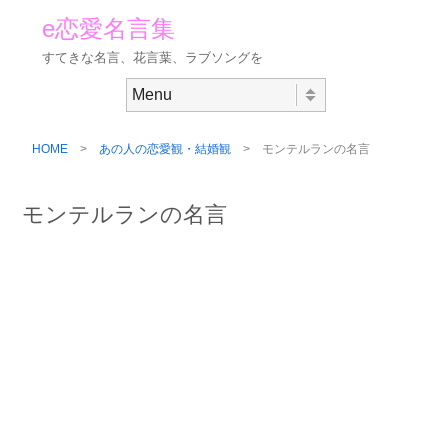
e恋愛名言集
すてきな名言、花言葉、ラブソングを
Skip to content
Menu
HOME
>
あの人の恋愛観・結婚観
> モンテルランの名言
モンテルランの名言