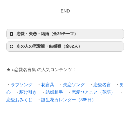
– END –
恋愛・失恋・結婚（全29テーマ）
あの人の恋愛観・結婚観（全62人）
★ e恋愛名言集 の人気コンテンツ！
・
ラブソング
・
花言葉
・
失恋ソング
・
恋愛名言
・
男
心
・
駆け引き
・
結婚相手
・
恋愛ひとこと（英語）
・
恋愛おみくじ
・
誕生花カレンダー（365日）