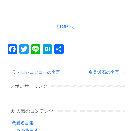
「TOPへ」
F
T
Li
H
共
a
wi
n
at
有
c
tt
e
e
Post navigation
←
ラ・ロシュフコーの名言
夏目漱石の名言
→
e
er
n
b
a
スポンサーリンク
o
o
★ 人気のコンテンツ
k
恋愛名言集
バラの花言葉