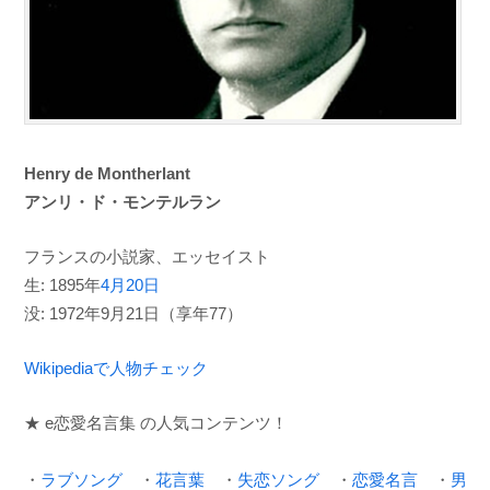
Henry de Montherlant
アンリ・ド・モンテルラン
フランスの小説家、エッセイスト
生: 1895年
4月20日
没: 1972年9月21日（享年77）
Wikipediaで人物チェック
★ e恋愛名言集 の人気コンテンツ！
・
ラブソング
・
花言葉
・
失恋ソング
・
恋愛名言
・
男