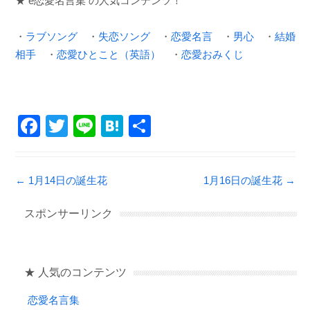
★ e恋愛名言集 の人気コンテンツ！
・
ラブソング
・
失恋ソング
・
恋愛名言
・
男心
・
結婚
相手
・
恋愛ひとこと（英語）
・
恋愛おみくじ
F
T
Li
H
共
a
wi
n
at
有
c
tt
e
e
Post navigation
←
1月14日の誕生花
1月16日の誕生花
→
e
er
n
b
a
スポンサーリンク
o
o
★ 人気のコンテンツ
k
恋愛名言集