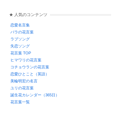
o
o
★ 人気のコンテンツ
k
恋愛名言集
バラの花言葉
ラブソング
失恋ソング
花言葉 TOP
ヒマワリの花言葉
コチョウランの花言葉
恋愛ひとこと（英語）
美輪明宏の名言
ユリの花言葉
誕生花カレンダー（365日）
花言葉一覧