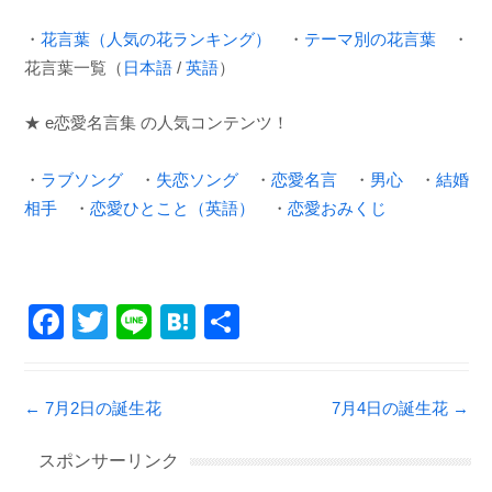
・
花言葉（人気の花ランキング）
・
テーマ別の花言葉
・
花言葉一覧（
日本語
/
英語
）
★ e恋愛名言集 の人気コンテンツ！
・
ラブソング
・
失恋ソング
・
恋愛名言
・
男心
・
結婚
相手
・
恋愛ひとこと（英語）
・
恋愛おみくじ
F
T
Li
H
共
a
wi
n
at
有
c
tt
e
e
Post navigation
←
7月2日の誕生花
7月4日の誕生花
→
e
er
n
b
a
スポンサーリンク