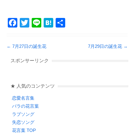
F
T
Li
H
共
a
wi
n
at
有
c
tt
e
e
Post navigation
←
7月27日の誕生花
7月29日の誕生花
→
e
er
n
b
a
スポンサーリンク
o
o
★ 人気のコンテンツ
k
恋愛名言集
バラの花言葉
ラブソング
失恋ソング
花言葉 TOP