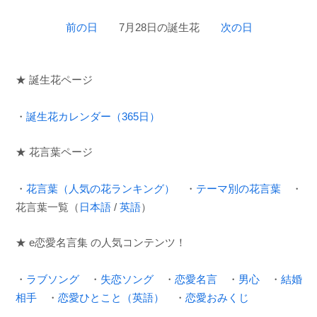
前の日
7月28日の誕生花
次の日
★ 誕生花ページ
・
誕生花カレンダー（365日）
★ 花言葉ページ
・
花言葉（人気の花ランキング）
・
テーマ別の花言葉
・
花言葉一覧（
日本語
/
英語
）
★ e恋愛名言集 の人気コンテンツ！
・
ラブソング
・
失恋ソング
・
恋愛名言
・
男心
・
結婚
相手
・
恋愛ひとこと（英語）
・
恋愛おみくじ