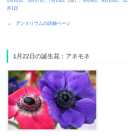
1月22日
、
3月17日
、
7月29日
（赤）、
8月8日
、
8月25日
、
12
月1日
→
アンスリウムの詳細ページ
1月22日の誕生花：アネモネ