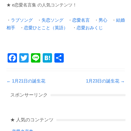
★ e恋愛名言集 の人気コンテンツ！
・
ラブソング
・
失恋ソング
・
恋愛名言
・
男心
・
結婚
相手
・
恋愛ひとこと（英語）
・
恋愛おみくじ
F
T
Li
H
共
a
wi
n
at
有
c
tt
e
e
Post navigation
←
1月21日の誕生花
1月23日の誕生花
→
e
er
n
b
a
スポンサーリンク
o
o
★ 人気のコンテンツ
k