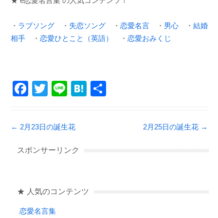
★ e恋愛名言集 の人気コンテンツ！
・
ラブソング
・
失恋ソング
・
恋愛名言
・
男心
・
結婚
相手
・
恋愛ひとこと（英語）
・
恋愛おみくじ
F
T
Li
H
共
a
wi
n
at
有
c
tt
e
e
Post navigation
←
2月23日の誕生花
2月25日の誕生花
→
e
er
n
b
a
スポンサーリンク
o
o
★ 人気のコンテンツ
k
恋愛名言集