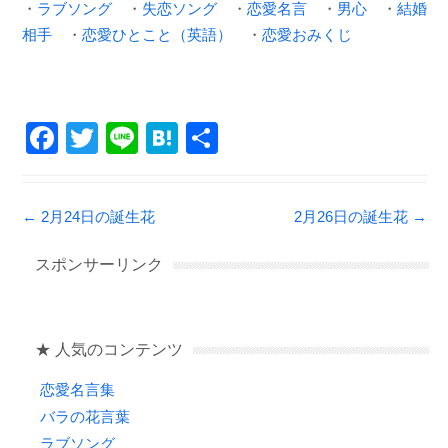
・
ラブソング
・
失恋ソング
・
恋愛名言
・
男心
・
結婚
相手
・
恋愛ひとこと（英語）
・
恋愛おみくじ
F
T
Li
H
共
a
wi
n
at
有
c
tt
e
e
Post navigation
←
2月24日の誕生花
2月26日の誕生花
→
e
er
n
b
a
スポンサーリンク
o
o
★ 人気のコンテンツ
k
恋愛名言集
バラの花言葉
ラブソング