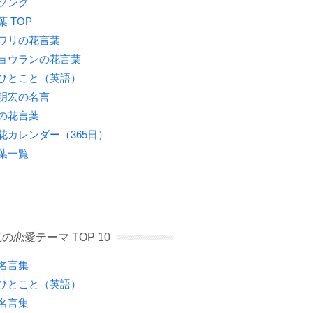
ソング
葉 TOP
ワリの花言葉
ョウランの花言葉
ひとこと（英語）
明宏の名言
の花言葉
花カレンダー（365日）
葉一覧
の恋愛テーマ TOP 10
名言集
ひとこと（英語）
名言集