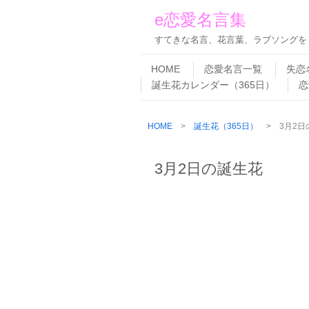
e恋愛名言集
すてきな名言、花言葉、ラブソングを
Skip to content
Menu
HOME
恋愛名言一覧
失恋
誕生花カレンダー（365日）
恋
HOME
>
誕生花（365日）
> 3月2日
3月2日の誕生花