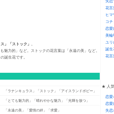
失恋
花言
ヒマ
コチ
恋愛
美輪
ユリ
ラス」「ストック」
。
誕生
ても魅力的」など。ストックの花言葉は「永遠の美」など。
花言
日の誕生花です。
★ 人気
「ラナンキュラス」「ストック」「アイスランドポピー」
恋愛
「とても魅力的」「晴れやかな魅力」「光輝を放つ」
恋愛
「永遠の美」「愛情の絆」「求愛」
失恋