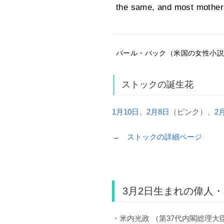
the same, and most mothers
パール・バック（米国の女性小説家、
ストックの誕生花
1月10日
、
2月8日
（ピンク）、
2
→
ストックの詳細ページ
3月2日生まれの偉人
・米内光政 （第37代内閣総理大臣 /