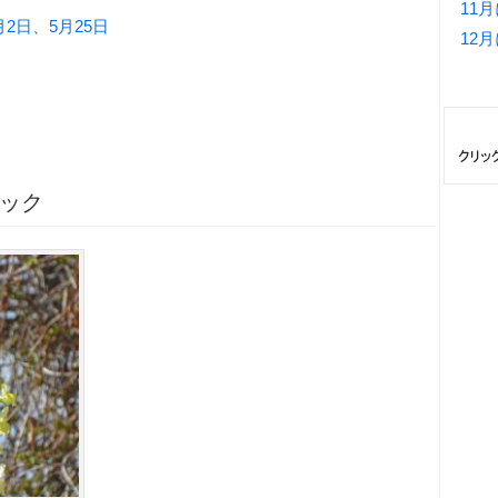
11
月2日
、
5月25日
12
ジ
トック