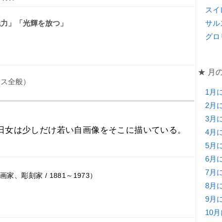
スイ
サル
魅力」「光輝を放つ」
グロ
★ 月
ラス全般）
1月
2月
3月
日女は少しだけ若い自画像をそこに描いている。
4月
5月
6月
7月
、彫刻家 / 1881～1973）
8月
9月
10