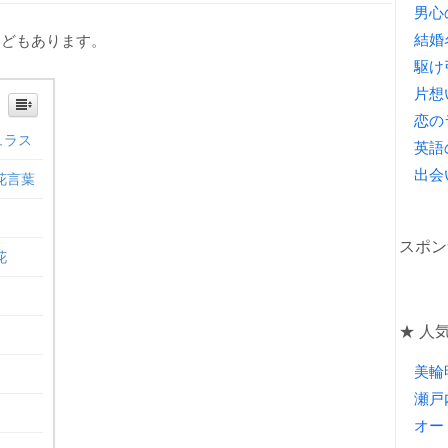
男心
結婚
などもあります。
駆け
片想
恋の
ュラス
英語
出会
花言葉
スポン
花
★ 人気
美輪
瀬戸
オー