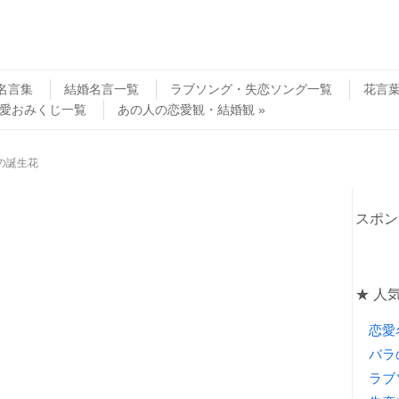
名言集
結婚名言一覧
ラブソング・失恋ソング一覧
花言
愛おみくじ一覧
あの人の恋愛観・結婚観
の誕生花
スポン
★ 人
恋愛
バラ
ラブ