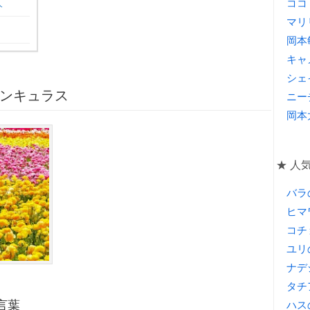
人
ココ
マリ
岡本
キャ
シェ
ナンキュラス
ニー
岡本
★ 人
バラ
ヒマ
コチ
ユリ
ナデ
タチ
言葉
ハス