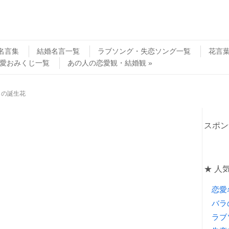
名言集
結婚名言一覧
ラブソング・失恋ソング一覧
花言
愛おみくじ一覧
あの人の恋愛観・結婚観
日の誕生花
スポン
★ 人
恋愛
バラ
ラブ