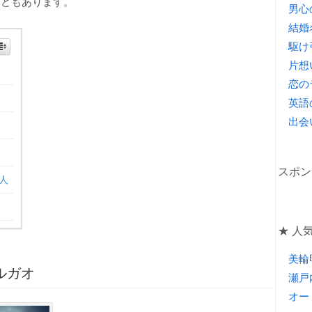
などもあります。
男心
結婚
駆け
片想
恋の
英語
出会
スポン
人
★ 人気
美輪
ルガオ
瀬戸
オー