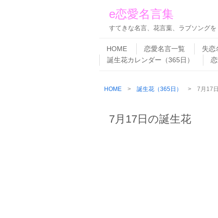
e恋愛名言集
すてきな名言、花言葉、ラブソングを
Skip to content
Menu
HOME
恋愛名言一覧
失恋
誕生花カレンダー（365日）
恋
HOME
>
誕生花（365日）
> 7月17
7月17日の誕生花