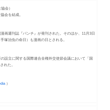
士協会）
士協会を結成。
刺漫画週刊誌『パンチ』が発刊された。そのほか、11月3日
（手塚治虫の命日）も漫画の日とされる。
判所の設立に関する国際連合全権外交使節会議において「国
択された。
dia
）