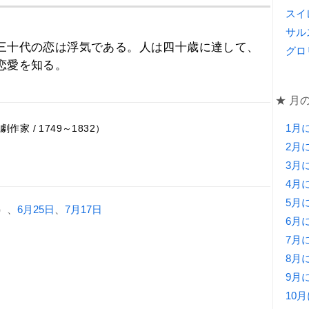
スイ
サル
三十代の恋は浮気である。人は四十歳に達して、
グロ
恋愛を知る。
★ 月
1月
家 / 1749～1832）
2月
3月
4月
5月
）、
6月25日
、
7月17日
6月
7月
8月
9月
10