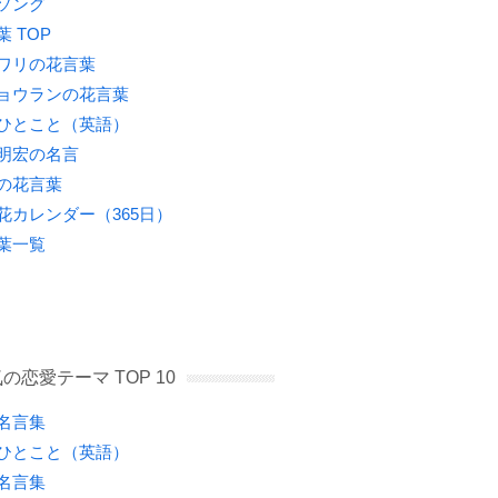
ソング
葉 TOP
ワリの花言葉
ョウランの花言葉
ひとこと（英語）
明宏の名言
の花言葉
花カレンダー（365日）
葉一覧
の恋愛テーマ TOP 10
名言集
ひとこと（英語）
名言集