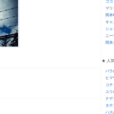
ココ
マリ
岡本
キャ
シェ
ニー
岡本
★ 人
バラ
」
ヒマ
コチ
ユリ
ナデ
タチ
ハス