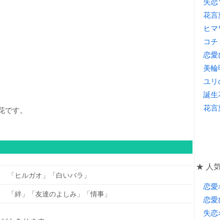
失恋
花言
ヒマ
コチ
恋愛
美輪
ユリ
。
誕生
。
花言
生花です。
★ 人気
「ヒルガオ」「白いバラ」
恋愛
「絆」「友達のよしみ」「情事」
恋愛
失恋