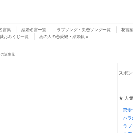
名言集
結婚名言一覧
ラブソング・失恋ソング一覧
花言
愛おみくじ一覧
あの人の恋愛観・結婚観
日の誕生花
スポン
★ 人
恋愛
バラ
ラブ