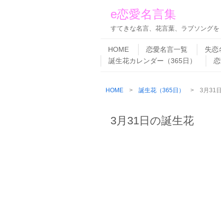
e恋愛名言集
すてきな名言、花言葉、ラブソングを
Skip to content
Menu
HOME
恋愛名言一覧
失恋
誕生花カレンダー（365日）
恋
HOME
>
誕生花（365日）
> 3月31
3月31日の誕生花