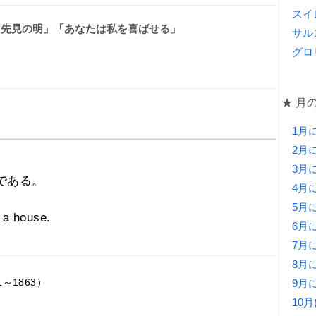
スイ
「先見の明」「あなたは私を喜ばせる」
サル
グロ
★ 月
1月
2月
3月
である。
4月
5月
 a house.
6月
7月
8月
～1863）
9月
10