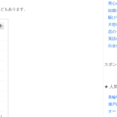
男心
などもあります。
結婚
駆け
片想
恋の
英語
出会
スポン
★ 人気
美輪
瀬戸
オー
人