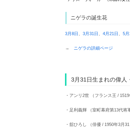
ニゲラの誕生花
3月8日
、
3月31日
、
4月21日
、
5月
→
ニゲラの詳細ページ
3月31日生まれの偉人
・アンリ2世 （フランス王 / 1519
・足利義輝 （室町幕府第13代将軍 /
・舘ひろし （俳優 / 1950年3月3