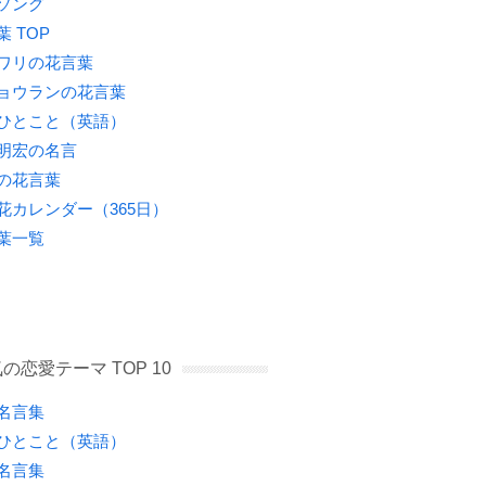
ソング
葉 TOP
ワリの花言葉
ョウランの花言葉
ひとこと（英語）
明宏の名言
の花言葉
花カレンダー（365日）
葉一覧
の恋愛テーマ TOP 10
名言集
ひとこと（英語）
名言集