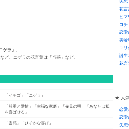
失恋
花言
ヒマ
コチ
恋愛
美輪
ユリ
ニゲラ」
。
誕生
」など。ニゲラの花言葉は「当惑」など。
花言
「イチゴ」「ニゲラ」
★ 人気
「尊重と愛情」「幸福な家庭」「先見の明」「あなたは私
恋愛
を喜ばせる」
恋愛
「当惑」「ひそかな喜び」
失恋