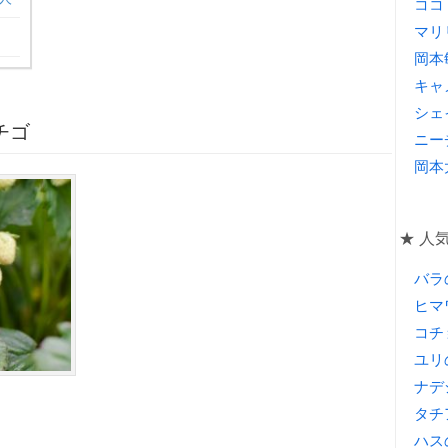
ココ
マリ
岡本
キャ
シェ
チゴ
ニー
岡本
★ 人
バラ
ヒマ
コチ
ユリ
ナデ
タチ
ハス