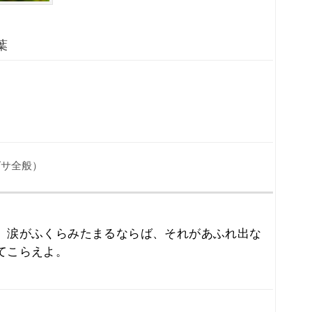
葉
」
グサ全般）
、涙がふくらみたまるならば、それがあふれ出な
てこらえよ。