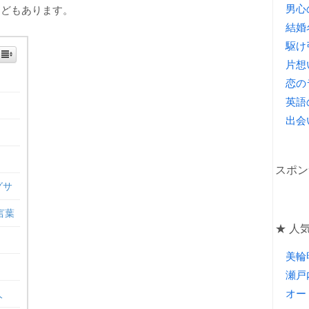
男心
などもあります。
結婚
駆け
片想
恋の
英語
出会
スポン
グサ
言葉
★ 人気
美輪
瀬戸
オー
人