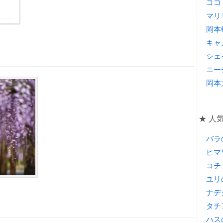
ココ
マリ
岡本
キャ
シェ
ニー
岡本
★ 人
バラ
ヒマ
コチ
ユリ
ナデ
タチ
ハス