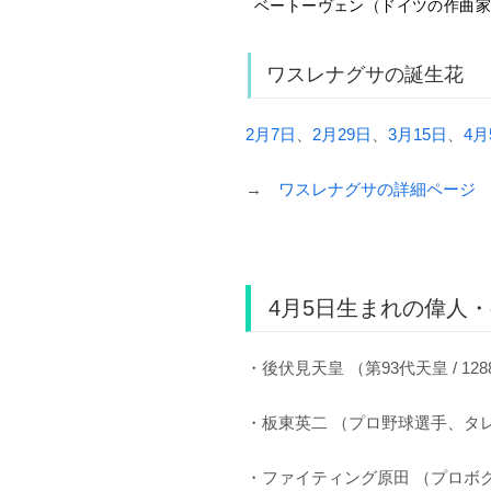
ベートーヴェン（ドイツの作曲家 / 
ワスレナグサの誕生花
2月7日
、
2月29日
、
3月15日
、
4月
→
ワスレナグサの詳細ページ
4月5日生まれの偉人
・後伏見天皇 （第93代天皇 / 128
・板東英二 （プロ野球選手、タレント
・ファイティング原田 （プロボクサー