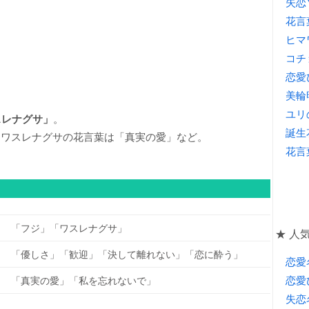
失恋
花言
ヒマ
コチ
恋愛
美輪
ユリ
スレナグサ」
。
誕生
。ワスレナグサの花言葉は「真実の愛」など。
花言
「フジ」「ワスレナグサ」
★ 人気
「優しさ」「歓迎」「決して離れない」「恋に酔う」
恋愛
恋愛
「真実の愛」「私を忘れないで」
失恋