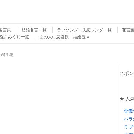
名言集
結婚名言一覧
ラブソング・失恋ソング一覧
花言
愛おみくじ一覧
あの人の恋愛観・結婚観
の誕生花
スポン
★ 人
恋愛
バラ
ラブ