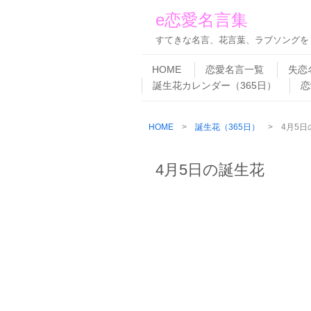
e恋愛名言集
すてきな名言、花言葉、ラブソングを
Skip to content
Menu
HOME
恋愛名言一覧
失恋
誕生花カレンダー（365日）
恋
HOME
>
誕生花（365日）
> 4月5日
4月5日の誕生花