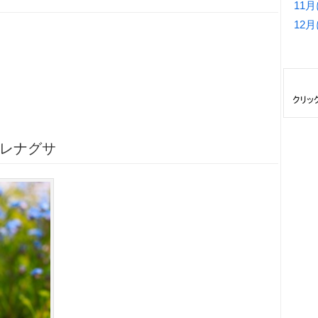
11
12
スレナグサ