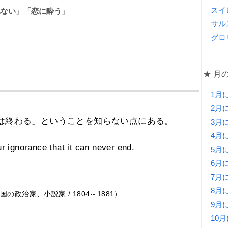
スイ
れない」「恋に酔う」
サル
グロ
★ 月
1月
2月
は終わる」ということを知らない点にある。
3月
4月
ur ignorance that it can never end.
5月
6月
7月
8月
政治家、小説家 / 1804～1881）
9月
10