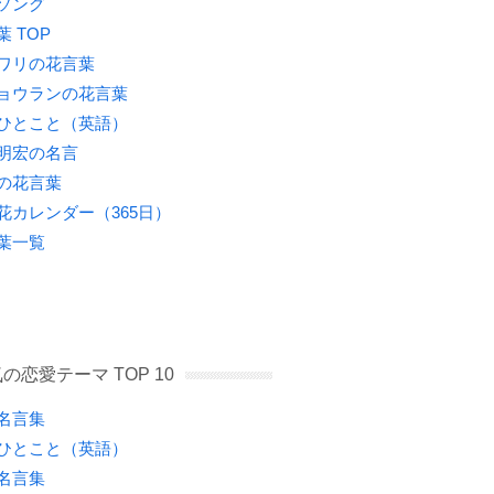
ソング
葉 TOP
ワリの花言葉
ョウランの花言葉
ひとこと（英語）
明宏の名言
の花言葉
花カレンダー（365日）
葉一覧
の恋愛テーマ TOP 10
名言集
ひとこと（英語）
名言集