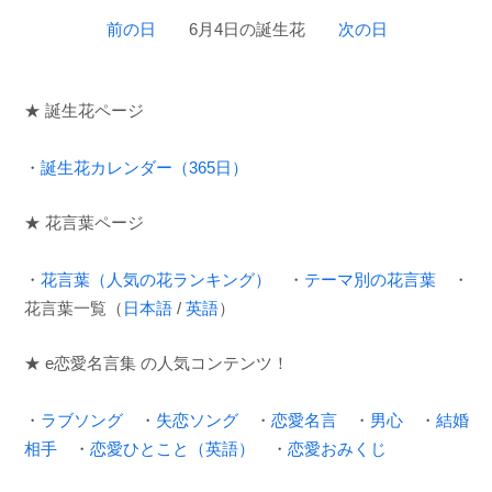
前の日
6月4日の誕生花
次の日
★ 誕生花ページ
・
誕生花カレンダー（365日）
★ 花言葉ページ
・
花言葉（人気の花ランキング）
・
テーマ別の花言葉
・
花言葉一覧（
日本語
/
英語
）
★ e恋愛名言集 の人気コンテンツ！
・
ラブソング
・
失恋ソング
・
恋愛名言
・
男心
・
結婚
相手
・
恋愛ひとこと（英語）
・
恋愛おみくじ