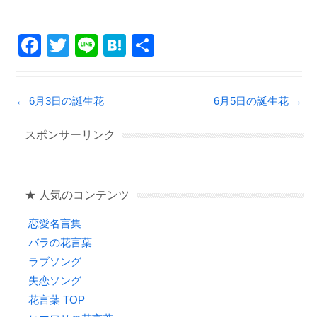
F
T
Li
H
共
a
wi
n
at
有
c
tt
e
e
Post navigation
←
6月3日の誕生花
6月5日の誕生花
→
e
er
n
b
a
スポンサーリンク
o
o
★ 人気のコンテンツ
k
恋愛名言集
バラの花言葉
ラブソング
失恋ソング
花言葉 TOP