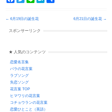
a
wi
n
at
有
c
tt
e
e
Post navigation
←
6月19日の誕生花
6月21日の誕生花
→
e
er
n
b
a
スポンサーリンク
o
o
★ 人気のコンテンツ
k
恋愛名言集
バラの花言葉
ラブソング
失恋ソング
花言葉 TOP
ヒマワリの花言葉
コチョウランの花言葉
恋愛ひとこと（英語）