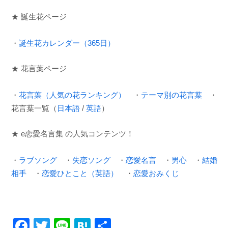
★ 誕生花ページ
・
誕生花カレンダー（365日）
★ 花言葉ページ
・
花言葉（人気の花ランキング）
・
テーマ別の花言葉
・
花言葉一覧（
日本語
/
英語
）
★ e恋愛名言集 の人気コンテンツ！
・
ラブソング
・
失恋ソング
・
恋愛名言
・
男心
・
結婚
相手
・
恋愛ひとこと（英語）
・
恋愛おみくじ
F
T
Li
H
共