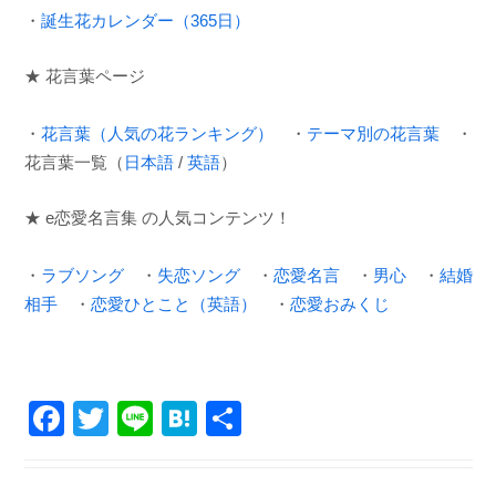
・
誕生花カレンダー（365日）
★ 花言葉ページ
・
花言葉（人気の花ランキング）
・
テーマ別の花言葉
・
花言葉一覧（
日本語
/
英語
）
★ e恋愛名言集 の人気コンテンツ！
・
ラブソング
・
失恋ソング
・
恋愛名言
・
男心
・
結婚
相手
・
恋愛ひとこと（英語）
・
恋愛おみくじ
F
T
Li
H
共
a
wi
n
at
有
c
tt
e
e