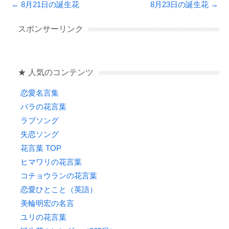
Post navigation
←
8月21日の誕生花
8月23日の誕生花
→
e
er
n
b
a
スポンサーリンク
o
o
★ 人気のコンテンツ
k
恋愛名言集
バラの花言葉
ラブソング
失恋ソング
花言葉 TOP
ヒマワリの花言葉
コチョウランの花言葉
恋愛ひとこと（英語）
美輪明宏の名言
ユリの花言葉