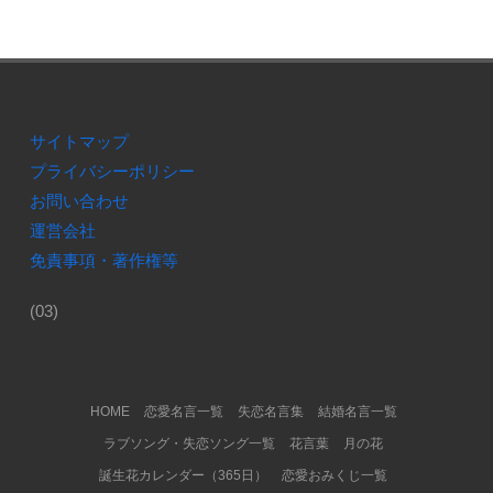
サイトマップ
プライバシーポリシー
お問い合わせ
運営会社
免責事項・著作権等
(03)
Footer Menu
HOME
恋愛名言一覧
失恋名言集
結婚名言一覧
ラブソング・失恋ソング一覧
花言葉
月の花
誕生花カレンダー（365日）
恋愛おみくじ一覧