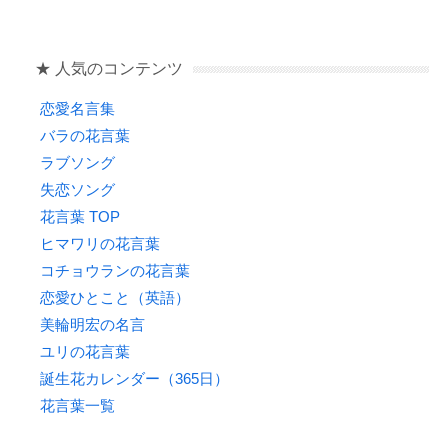
o
o
★ 人気のコンテンツ
k
恋愛名言集
バラの花言葉
ラブソング
失恋ソング
花言葉 TOP
ヒマワリの花言葉
コチョウランの花言葉
恋愛ひとこと（英語）
美輪明宏の名言
ユリの花言葉
誕生花カレンダー（365日）
花言葉一覧