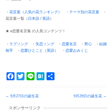
・
花言葉（人気の花ランキング）
・
テーマ別の花言葉
・
花言葉一覧（
日本語
/
英語
）
★ e恋愛名言集 の人気コンテンツ！
・
ラブソング
・
失恋ソング
・
恋愛名言
・
男心
・
結婚
相手
・
恋愛ひとこと（英語）
・
恋愛おみくじ
F
T
Li
H
共
a
wi
n
at
有
c
tt
e
e
Post navigation
←
9月27日の誕生花
9月29日の誕生花
→
e
er
n
b
a
スポンサーリンク