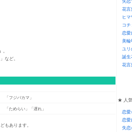
失恋
花言
ヒマ
コチ
恋愛
美輪
ユリ
」
。
誕生
い」など。
花言
「フジバカマ」
★ 人気
「ためらい」「遅れ」
恋愛
恋愛
などもあります。
失恋