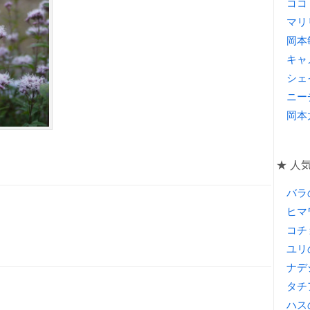
ココ
マリ
岡本
キャ
シェ
ニー
岡本
★ 人
バラ
ヒマ
コチ
ユリ
ナデ
タチ
ハス