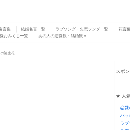
名言集
結婚名言一覧
ラブソング・失恋ソング一覧
花言
愛おみくじ一覧
あの人の恋愛観・結婚観
日の誕生花
スポン
★ 人
恋愛
バラ
ラブ