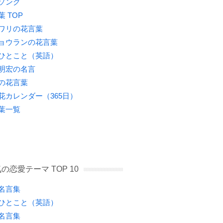
ソング
葉 TOP
ワリの花言葉
ョウランの花言葉
ひとこと（英語）
明宏の名言
の花言葉
花カレンダー（365日）
葉一覧
の恋愛テーマ TOP 10
名言集
ひとこと（英語）
名言集