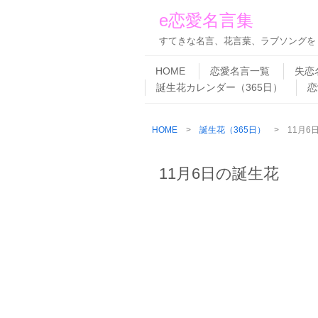
e恋愛名言集
すてきな名言、花言葉、ラブソングを
Skip to content
Menu
HOME
恋愛名言一覧
失恋
誕生花カレンダー（365日）
恋
HOME
>
誕生花（365日）
> 11月6
11月6日の誕生花