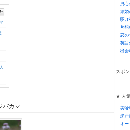
男心
結婚
駆け
マ
片想
葉
恋の
英語
出会
人
スポン
★ 人気
ジバカマ
美輪
瀬戸
オー