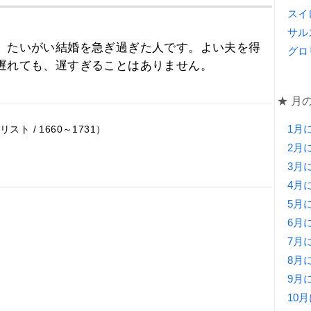
スイ
サル
、たいがい結婚を急ぎ過ぎた人です。よい夫を得
グロ
遅れても、遅すぎることはありません。
★ 月
1月
 / 1660～1731）
2月
3月
4月
5月
6月
7月
8月
9月
10