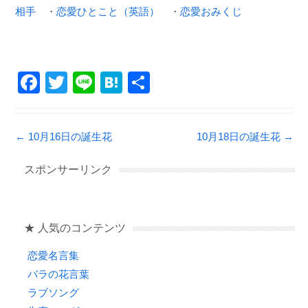
相手
・
恋愛ひとこと（英語）
・
恋愛おみくじ
F
T
Li
H
共
a
wi
n
at
有
c
tt
e
e
Post navigation
←
10月16日の誕生花
10月18日の誕生花
→
e
er
n
b
a
スポンサーリンク
o
o
★ 人気のコンテンツ
k
恋愛名言集
バラの花言葉
ラブソング