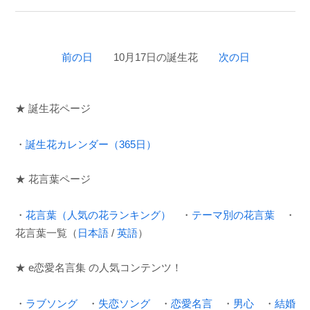
前の日
10月17日の誕生花
次の日
★ 誕生花ページ
・
誕生花カレンダー（365日）
★ 花言葉ページ
・
花言葉（人気の花ランキング）
・
テーマ別の花言葉
・
花言葉一覧（
日本語
/
英語
）
★ e恋愛名言集 の人気コンテンツ！
・
ラブソング
・
失恋ソング
・
恋愛名言
・
男心
・
結婚