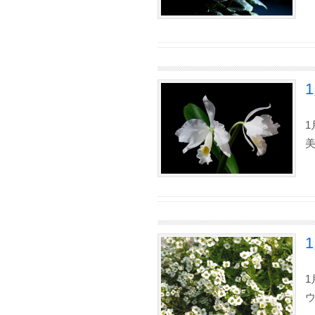
1
1
ウ