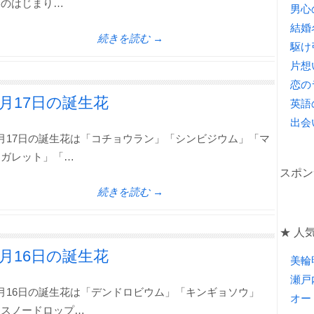
春のはじまり…
男心
結婚
続きを読む →
駆け
片想
恋の
1月17日の誕生花
英語
出会
月17日の誕生花は「コチョウラン」「シンビジウム」「マ
ーガレット」「…
スポン
続きを読む →
★ 人気
1月16日の誕生花
美輪
瀬戸
月16日の誕生花は「デンドロビウム」「キンギョソウ」
オー
「スノードロップ…