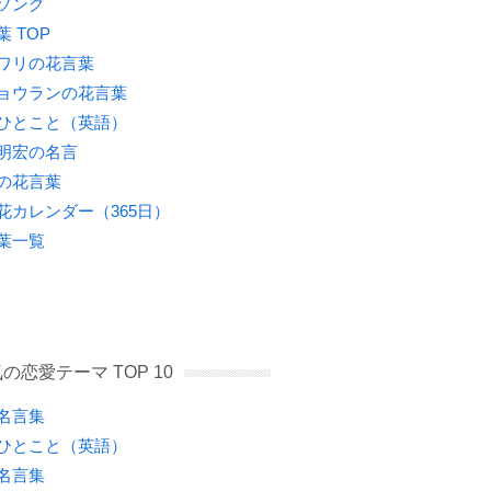
ソング
葉 TOP
ワリの花言葉
ョウランの花言葉
ひとこと（英語）
明宏の名言
の花言葉
花カレンダー（365日）
葉一覧
の恋愛テーマ TOP 10
名言集
ひとこと（英語）
名言集