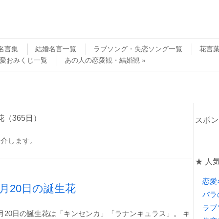
名言集
結婚名言一覧
ラブソング・失恋ソング一覧
花言
愛おみくじ一覧
あの人の恋愛観・結婚観
花（365日）
スポン
紹介します。
★ 人
恋愛
1月20日の誕生花
バラ
ラブ
月20日の誕生花は「キンセンカ」「ラナンキュラス」。 キ