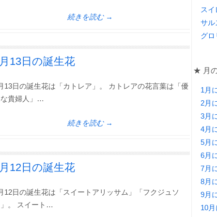
スイ
続きを読む →
サル
グロ
1月13日の誕生花
★ 月
月13日の誕生花は「カトレア」。 カトレアの花言葉は「優
1月
美な貴婦人」…
2月
3月
続きを読む →
4月
5月
6月
1月12日の誕生花
7月
8月
月12日の誕生花は「スイートアリッサム」「フクジュソ
9月
」。 スイート…
10