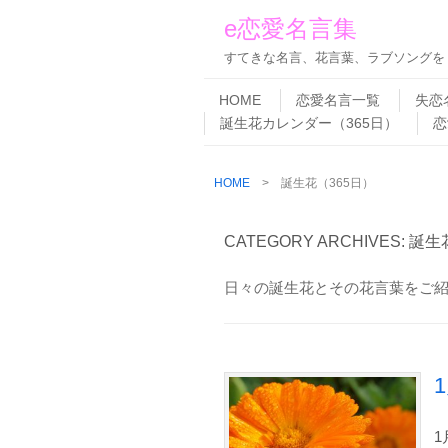
e恋愛名言集
すてきな名言、花言葉、ラブソングを
Skip to content
Menu
HOME
恋愛名言一覧
失恋
誕生花カレンダー（365日）
恋
HOME
>
誕生花（365日）
CATEGORY ARCHIVES:
誕生
日々の誕生花とその花言葉をご
1