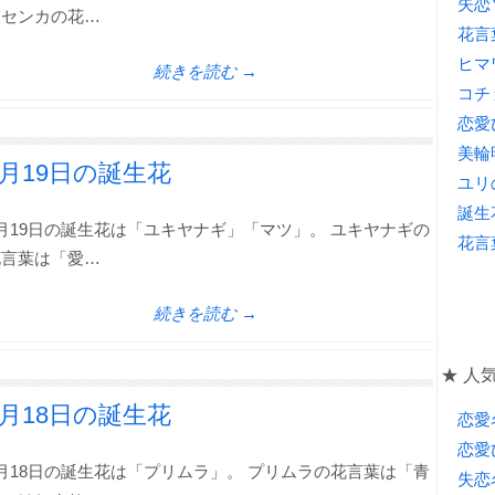
失恋
ンセンカの花…
花言
ヒマ
続きを読む →
コチ
恋愛
美輪
1月19日の誕生花
ユリ
誕生
月19日の誕生花は「ユキヤナギ」「マツ」。 ユキヤナギの
花言
花言葉は「愛…
続きを読む →
★ 人気
1月18日の誕生花
恋愛
恋愛
月18日の誕生花は「プリムラ」。 プリムラの花言葉は「青
失恋