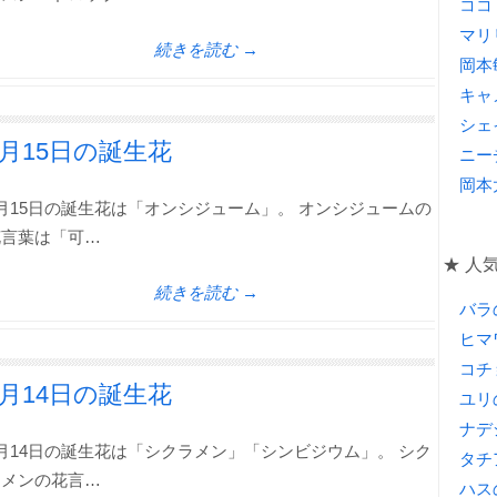
ココ
マリ
続きを読む →
岡本
キャ
シェ
1月15日の誕生花
ニー
岡本
月15日の誕生花は「オンシジューム」。 オンシジュームの
花言葉は「可…
★ 人
続きを読む →
バラ
ヒマ
コチ
1月14日の誕生花
ユリ
ナデ
月14日の誕生花は「シクラメン」「シンビジウム」。 シク
タチ
ラメンの花言…
ハス