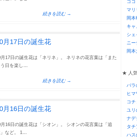
ココ
マリ
続きを読む →
岡本
キャ
シェ
10月17日の誕生花
ニー
岡本
0月17日の誕生花は「ネリネ」。 ネリネの花言葉は「また
会う日を楽し…
★ 人
続きを読む →
バラ
ヒマ
コチ
10月16日の誕生花
ユリ
ナデ
0月16日の誕生花は「シオン」。 シオンの花言葉は「追
タチ
」など。 1…
ハス