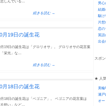
「悲しんでいる…
男心
結婚
続きを読む →
駆け
片想
恋の
10月19日の誕生花
英語
出会
0月19日の誕生花は「グロリオサ」。 グロリオサの花言葉
は「栄光」な…
スポン
続きを読む →
★ 人気
10月18日の誕生花
美輪
瀬戸
0月18日の誕生花は「ベゴニア」。 ベゴニアの花言葉は
オー
「片想い」など…