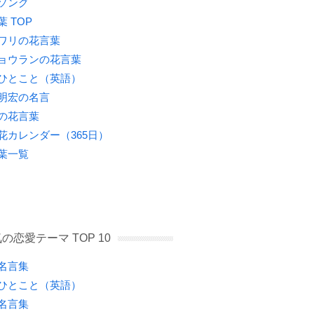
ソング
葉 TOP
ワリの花言葉
ョウランの花言葉
ひとこと（英語）
明宏の名言
の花言葉
花カレンダー（365日）
葉一覧
の恋愛テーマ TOP 10
名言集
ひとこと（英語）
名言集