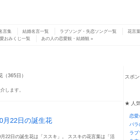
名言集
結婚名言一覧
ラブソング・失恋ソング一覧
花言
愛おみくじ一覧
あの人の恋愛観・結婚観
花（365日）
スポン
紹介します。
★ 人
恋愛
10月22日の誕生花
バラ
ラブ
0月22日の誕生花は「ススキ」。 ススキの花言葉は「活