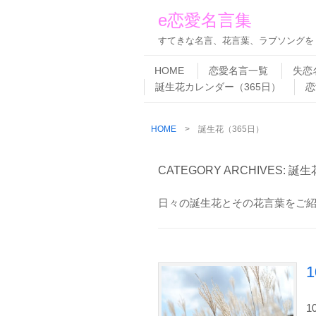
e恋愛名言集
すてきな名言、花言葉、ラブソングを
Skip to content
Menu
HOME
恋愛名言一覧
失恋
誕生花カレンダー（365日）
恋
HOME
>
誕生花（365日）
CATEGORY ARCHIVES:
誕生
日々の誕生花とその花言葉をご
1