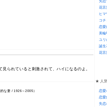
失恋
花言
ヒマ
コチ
恋愛
美輪
ユリ
誕生
花言
て見られていると刺激されて、ハイになるのよ。
★ 人気
恋愛
妻 / 1926～2005）
恋愛
失恋