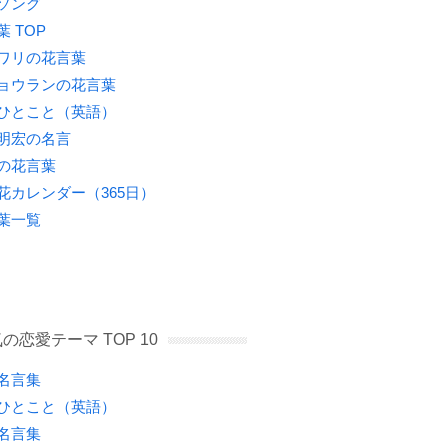
ソング
葉 TOP
ワリの花言葉
ョウランの花言葉
ひとこと（英語）
明宏の名言
の花言葉
花カレンダー（365日）
葉一覧
の恋愛テーマ TOP 10
名言集
ひとこと（英語）
名言集