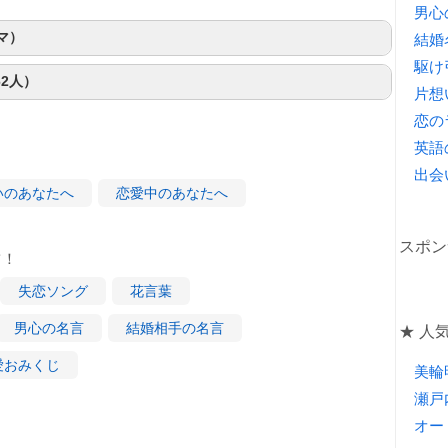
男心
マ）
結婚
駆け
2人）
片想
恋の
英語
出会
いのあなたへ
恋愛中のあなたへ
スポン
ツ！
失恋ソング
花言葉
男心の名言
結婚相手の名言
★ 人気
愛おみくじ
美輪
瀬戸
オー