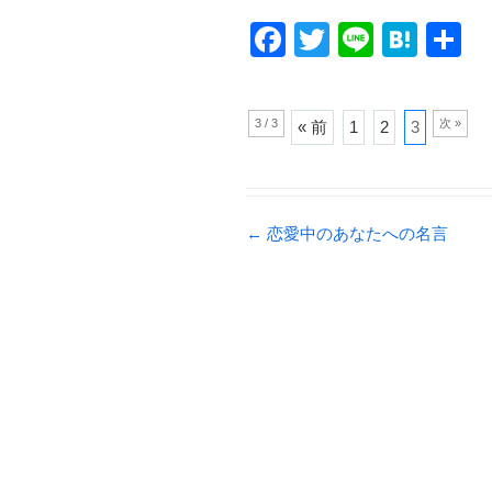
F
T
Li
H
a
wi
n
at
c
tt
e
e
3 / 3
次 »
« 前
1
2
3
e
er
n
b
a
o
Post navigation
←
恋愛中のあなたへの名言
o
k