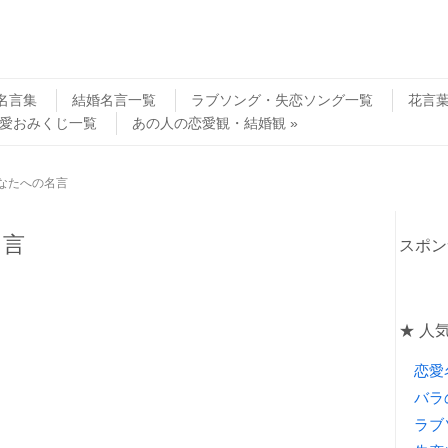
名言集
結婚名言一覧
ラブソング・失恋ソング一覧
花言
愛おみくじ一覧
あの人の恋愛観・結婚観
なたへの名言
名言
スポン
★ 人
恋愛
バラ
ラブ