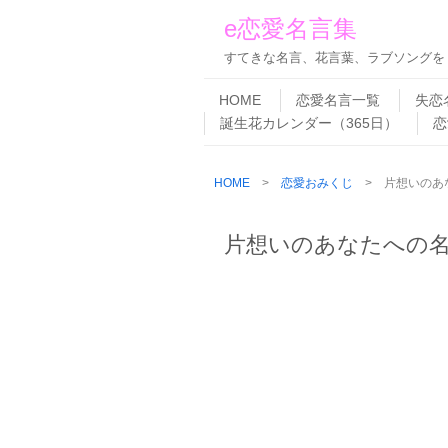
e恋愛名言集
すてきな名言、花言葉、ラブソングを
Skip to content
Menu
HOME
恋愛名言一覧
失恋
誕生花カレンダー（365日）
恋
HOME
>
恋愛おみくじ
> 片想いのあ
片想いのあなたへの