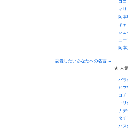
ココ
共
マリ
有
岡本
キャ
シェ
ニー
岡本
恋愛したいあなたへの名言
→
★ 人
バラ
ヒマ
コチ
ユリ
ナデ
タチ
ハス